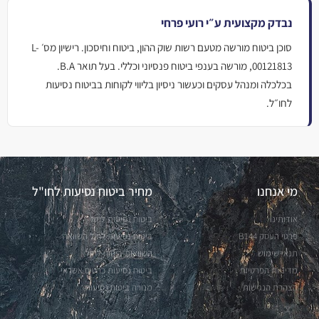
נבדק מקצועית ע״י רועי פרחי
סוכן ביטוח מורשה מטעם רשות שוק ההון, ביטוח וחיסכון. רישיון מס׳ L-
00121813, מורשה בענפי ביטוח פנסיוני וכללי. בעל תואר B.A.
בכלכלה ומנהל עסקים וכעשור ניסיון בליווי לקוחות בביטוח נסיעות
לחו״ל.
מי אנחנו
מחיר ביטוח נסיעות לחו"ל
אודותינו
ביטוח נסיעות לחול
פרטי העסק B144
ביטוח נסיעות לחול השוואה
תנאי שימוש
השוואות ביטוח לחול
מדיניות הפרטיות
ביטוח נסיעות כרטיס אשראי
הצהרת הנגישות
מנורה ביטוח נסיעות