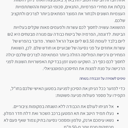
בקלות את מחירי הפרמיות, התנאים, סכומי הביטוח וההשתתפויות
העצמיות השונים ולבחור את המוצר המתאים ביותר לצרכים ולתקציב
שלכם.
ההשוואה עשויה לחסוך לכם עשרות ולפעמים מאות שקלים בעלויות
הביטוח. לדוגמה, הפרמיה של ביטוח כבודה עם מנורה מבטחים היא ₪2
ליום בלבד לעומת ₪3.50 ליום אצל הראל השחר. מדובר בהפרש של
עשרות אחוזים על פני נסיעה של שבועיים או חודש שלם. לכן, השוואת
המחירים ורכישת הפוליסה הזולה ביותר המתאימה לצרכים שלכם יכולה
לחסוך לכם כסף רב. השקיעו מעט זמן בבדיקת האפשרויות השונות לפני
הרכישה על מנת למצות את החיסכון הפוטנציאלי.
טיפים לשמירה על הכבודה בטוחה
כדי למזער ככל הניתן את הסיכון לפגיעה במטען האישי שלכם בחו"ל,
הקפידו על מספר פעולות מניעה פשוטות:
אל תניחו לעולם את הכבודה ללא השגחה במקומות ציבוריים.
נעלו תמיד היטב את תא המטען ברכב השכור ואת דלת חדר המלון.
נשאו עימכם ארנק, טלפון ומסמכי נסיעה בתיק צמוד שאף פעם לא
מרחיקים מכם יותר מ-50 ס"מ.