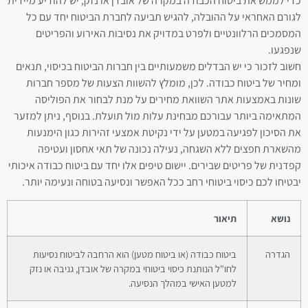
כדי לממש את ביטוח הכבודה במקרה של אובדן או נזק, יש להודיע מיידית
לגורם האחראי על ההובלה, להגיש תביעה לחברת הביטוח יחד עם כל
המסמכים הרלוונטיים ולפרט במדויק את נסיבות האירוע והפריטים
שנפגעו.
חשוב לזכור כי יש הבדלים משמעותיים בין חברות הביטוח בכיסוי, תנאים
ומחיר של ביטוח כבודה. לכן, מומלץ להשוות הצעות של מספר חברות
שונות באמצעות אתר השוואת מחירים על מנת לבחור את הפוליסה
המתאימה ביותר עבורכם מבחינת עלות מול תועלת. בנוסף, ניתן למזער
את הסיכון לפגיעה במטען על ידי נקיטת אמצעי זהירות כגון הימנעות
מהשארת חפצים ללא השגחה, נעילה נכונה של תאי אחסון ועטיפה
קפדנית של פריטים שבירים. יישום טיפים אלו יחד עם ביטוח כבודה איכותי
יבטיחו לכם כיסוי ביטוחי רחב ככל האפשר ונסיעה בטוחה ונעימה יותר.
נושא
תיאור
הגדרה
ביטוח כבודה (או ביטוח מטען) הוא הרחבה לביטוח נסיעות
לחו"ל הנותנת כיסוי ביטוחי במקרה של אובדן, גניבה או נזק
למטען האישי במהלך הנסיעה.