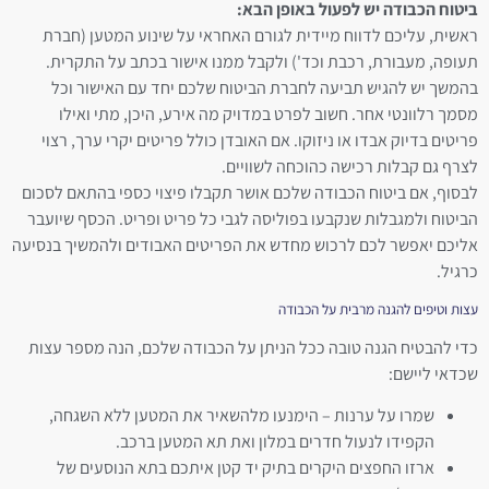
ביטוח הכבודה יש לפעול באופן הבא:
ראשית, עליכם לדווח מיידית לגורם האחראי על שינוע המטען (חברת
תעופה, מעבורת, רכבת וכד') ולקבל ממנו אישור בכתב על התקרית.
בהמשך יש להגיש תביעה לחברת הביטוח שלכם יחד עם האישור וכל
מסמך רלוונטי אחר. חשוב לפרט במדויק מה אירע, היכן, מתי ואילו
פריטים בדיוק אבדו או ניזוקו. אם האובדן כולל פריטים יקרי ערך, רצוי
לצרף גם קבלות רכישה כהוכחה לשוויים.
לבסוף, אם ביטוח הכבודה שלכם אושר תקבלו פיצוי כספי בהתאם לסכום
הביטוח ולמגבלות שנקבעו בפוליסה לגבי כל פריט ופריט. הכסף שיועבר
אליכם יאפשר לכם לרכוש מחדש את הפריטים האבודים ולהמשיך בנסיעה
כרגיל.
עצות וטיפים להגנה מרבית על הכבודה
כדי להבטיח הגנה טובה ככל הניתן על הכבודה שלכם, הנה מספר עצות
שכדאי ליישם:
שמרו על ערנות – הימנעו מלהשאיר את המטען ללא השגחה,
הקפידו לנעול חדרים במלון ואת תא המטען ברכב.
ארזו החפצים היקרים בתיק יד קטן איתכם בתא הנוסעים של