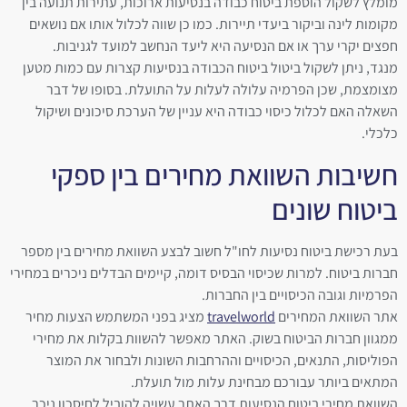
מומלץ לשקול הוספת ביטוח כבודה בנסיעות ארוכות, עתירות תנועה בין
מקומות לינה וביקור ביעדי תיירות. כמו כן שווה לכלול אותו אם נושאים
חפצים יקרי ערך או אם הנסיעה היא ליעד הנחשב למועד לגניבות.
מנגד, ניתן לשקול ביטול ביטוח הכבודה בנסיעות קצרות עם כמות מטען
מצומצמת, שכן הפרמיה עלולה לעלות על התועלת. בסופו של דבר
השאלה האם לכלול כיסוי כבודה היא עניין של הערכת סיכונים ושיקול
כלכלי.
חשיבות השוואת מחירים בין ספקי
ביטוח שונים
בעת רכישת ביטוח נסיעות לחו"ל חשוב לבצע השוואת מחירים בין מספר
חברות ביטוח. למרות שכיסוי הבסיס דומה, קיימים הבדלים ניכרים במחירי
הפרמיות וגובה הכיסויים בין החברות.
אתר השוואת המחירים
travelworld
מציג בפני המשתמש הצעות מחיר
ממגוון חברות הביטוח בשוק. האתר מאפשר להשוות בקלות את מחירי
הפוליסות, התנאים, הכיסויים וההרחבות השונות ולבחור את המוצר
המתאים ביותר עבורכם מבחינת עלות מול תועלת.
השוואת מחירי ביטוח הנסיעות דרך האתר עשויה להוביל לחיסכון ניכר