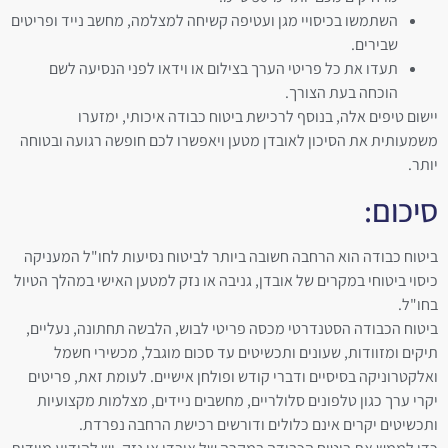
השתמשו בכיסויי מגן ועטיפה קשיחה למצלמה, מחשב נייד ופריטים
שבירים.
תעדו את כל פריטי הערך בצילום או וידאו לפני הנסיעה לשם
הוכחה בעת הצורך.
יישום טיפים אלה, בנוסף לרכישת ביטוח כבודה איכותי, ימזערו
משמעותית את הסיכון לאובדן מטען ויאפשרו לכם חופשה רגועה ובטוחה
יותר.
סיכום:
ביטוח כבודה הוא הרחבה חשובה ביותר לביטוח נסיעות לחו"ל המעניקה
כיסוי ביטוחי במקרים של אובדן, גניבה או נזק למטען האישי במהלך הטיול
בחו"ל.
ביטוח הכבודה הסטנדרטי מכסה פריטי לבוש, הלבשה תחתונה, נעליים,
תיקים ומזוודות, שעונים ותכשיטים עד סכום מוגבל, מכשירי חשמל
ואלקטרוניקה בסיסיים ודברי קודש ופולחן אישיים. לעומת זאת, פריטים
יקרי ערך כגון טלפונים סלולריים, מחשבים ניידים, מצלמות מקצועיות
ותכשיטים יקרים אינם כלולים ודורשים רכישת הרחבה נפרדת.