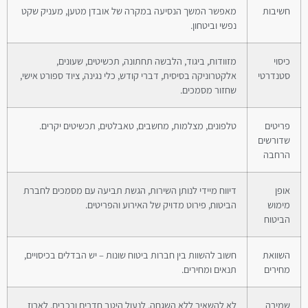
חשיבות
מאפשר המשך הנסיעה במקרה של אובדן מטען, מעניק שקט
נפשי וביטחון.
כיסוי
מזוודות, ביגוד, הלבשה תחתונה, תכשיטים, שעונים,
סטנדרטי
אלקטרוניקה בסיסית, דברי קודש, כלי נגינה, ציוד ספורט אישי,
שחזור מסמכים.
פריטים
טלפונים, מצלמות, מחשבים, טאבלטים, תכשיטים יקרים.
שדורשים
הרחבה
אופן
דיווח מיידי לנותן השירות, הגשת תביעה עם מסמכים לחברת
מימוש
הביטוח, פירוט מדויק של האירוע והפריטים.
הביטוח
השוואת
חשוב להשוות בין חברות ביטוח שונות – יש הבדלים בכיסויים,
מחירים
תנאים ומחירים.
שמירה
לא להשאיר ללא השגחה, לנעול היטב חדרים ורכבים, לארוז