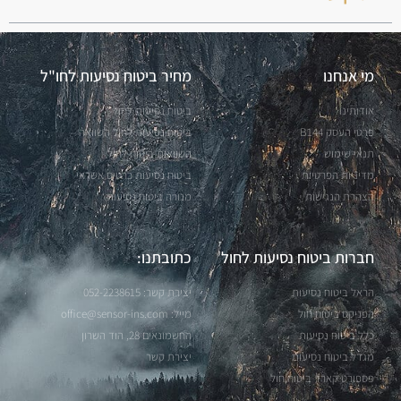
מי אנחנו
מחיר ביטוח נסיעות לחו"ל
אודותינו
ביטוח נסיעות לחול
פרטי העסק B144
ביטוח נסיעות לחול השוואה
תנאי שימוש
השוואות ביטוח לחול
מדיניות הפרטיות
ביטוח נסיעות כרטיס אשראי
הצהרת הנגישות
מנורה ביטוח נסיעות
חברות ביטוח נסיעות לחול
כתובתנו:
הראל ביטוח נסיעות
יצירת קשר: 052-2238615
הפניקס ביטוח חול
מייל: office@sensor-ins.com
כלל ביטוח נסיעות
החשמונאים 28, הוד השרון
מגדל ביטוח נסיעות
יצירת קשר
פספורט קארד ביטוח חול