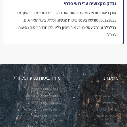
נבדק מקצועית ע״י רועי פרחי
סוכן ביטוח מורשה מטעם רשות שוק ההון, ביטוח וחיסכון. רישיון מס׳ L-
00121813, מורשה בענפי ביטוח פנסיוני וכללי. בעל תואר B.A.
בכלכלה ומנהל עסקים וכעשור ניסיון בליווי לקוחות בביטוח נסיעות
לחו״ל.
מי אנחנו
מחיר ביטוח נסיעות לחו"ל
אודותינו
ביטוח נסיעות לחול
פרטי העסק B144
ביטוח נסיעות לחול השוואה
תנאי שימוש
השוואות ביטוח לחול
מדיניות הפרטיות
ביטוח נסיעות כרטיס אשראי
הצהרת הנגישות
מנורה ביטוח נסיעות