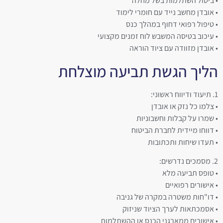
• ביטול השתלמות בשל מחלה
• אובדן מחשב נייד עם חומרי לימוד
• טיפול רפואי דחוף במהלך כנס
• עיכוב בטיסה המשבש לוח זמנים מקצועי
• אובדן מזוודה עם ציוד הוראה
הליך הגשת תביעה מוצלחת
1. תיעוד ודיווח ראשוני:
• צלמו כל נזק או אובדן
• שמרו על קבלות וחשבוניות
• דווחו מיידית לחברת הביטוח
• תעדו שיחות ותכתובות
2. מסמכים נדרשים:
• טופס תביעה מלא
• אישורים רפואיים
• דו"חות משטרה במקרה של גניבה
• אסמכתאות לערך הציוד שניזוק
• אישורים ממארגני הכנס או ההשתלמות