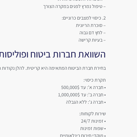
– טיפול נמרץ לפגים במקרה הצורך
2. כיסוי למצבים כרוניים:
– סוכרת הריונית
– לחץ דם גבוה
– בעיות קרישה
השוואת חברות ביטוח ופוליסות
בחירת חברת הביטוח המתאימה היא קריטית. להלן נקודות ה
תקרת כיסוי:
• חברה א': עד 500,000$
• חברה ב': עד 1,000,000$
• חברה ג': ללא הגבלה
שירות לקוחות:
• זמינות 24/7
• שפות זמינות
• מוקדי חירום בינלאומיים