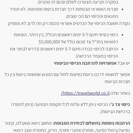
במקרה תביעה תצטרכו לשלם סכום זה מהכיס.
חברות האשראי מבטחות דרך חברות ביטוח מסוימות. לא תמיד
התנאים והכיסוי הם הכי טובים.
נקודה חשובה הכיסוי של הכרטיס אשראי מכסה רק וזה לרוב לא מספיק
כיסוי בסיסי חינם ל-5 ימים ראשונים הכולל, בין היתר, הוצאות
רפואיות בחו"ל עד סכום כולל של $5,000,000
הרחבה לכיסוי כבודה חינם ל-5 ימים ראשונים (נדרש לבחור את
הכיסוי במעמד הרכישה)
יש אבל
אפשרויות להרחבת הכיסוי הביטוחי
אפשר להשוות דרכנו ביטוח נסיעות לחול עם המנוע שמשווה ביטוח בין כל
חברות הביטוח
באתר שלנו
https://travelworld.co.il/
כיסוי צד ג':
הכיסוי ניתן ללא עלות לכל תקופת הנסיעה (ניתן להסרה
ברכישת הביטוח).
הרחבות נוספות בתשלום לבחירת המבוטח:
מחשב נישא וטאבלט, קיצור
נסיעה/ביטול נסיעה, ספורט אתגרי וחורף, הריון, החמרת מצב רפואי