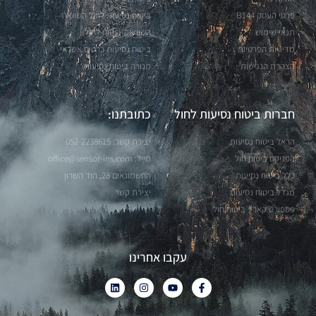
פרטי העסק B144
ביטוח נסיעות לחול השוואה
תנאי שימוש
השוואות ביטוח לחול
מדיניות הפרטיות
ביטוח נסיעות כרטיס אשראי
הצהרת הנגישות
מנורה ביטוח נסיעות
חברות ביטוח נסיעות לחול
כתובתנו:
הראל ביטוח נסיעות
יצירת קשר: 052-2238615
הפניקס ביטוח חול
מייל:
office@sensor-ins.com
כלל ביטוח נסיעות
החשמונאים 28, הוד השרון
מגדל ביטוח נסיעות
יצירת קשר
פספורט קארד ביטוח חול
עקבו אחרינו