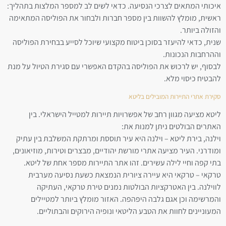
איכותי המתאים לצרכי הנסיעה. כדאי לשים לב למספר המלצות בתהליך:
ראשית, מומלץ להשוות בין מספר חברות ולבחור את הפוליסה המתאימה
והזולה ביותר.
שנית, כדאי להיעזר בסוכן ביטוח מקצועי שיוכל לסייע בבחירת הפוליסה
וההרחבות הנכונות.
לבסוף, יש לרכוש את הפוליסה בהקדם האפשרי עם סגירת הטיול על מנת
להבטיח כיסוי מלא.
סקירת אתרי התיירות המובילים בליטא
ליטא מציעה מגוון רחב של אפשרויות תיירות למטייל הישראלי. בין
האתרים הבולטים ניתן למנות את:
וילנה, בירת ליטא – וילנה היא עיר תוססת ומרתקת המשלבת בין עתיק
ומודרני. העיר מציעה אתרי מורשת יהודיים, מבצרים וטירות, מוזיאונים,
בתי קפה וחיי לילה עשירים. זהו אתר התיירות מספר אחת של ליטא.
טרקאי – טרקאי היא עיירה ציורית הנמצאת כשעת נסיעה מערבית
לווילנה. בין האטרקציות הבולטות נמנים טירת טרקאי, העתיקה
והמרשימה וכן אגם גלבה היפהפה. האזור מומלץ ביותר למטיילים
המעוניינים לחוות את הטבע הליטאי ונופיה הירוקים והבתוליים.