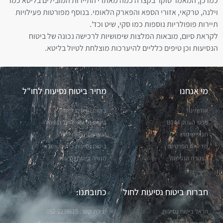
כמו כן, המאמר סוקר בקצרה כמה מאתרי התיירות המובילים בליטא כמו
וילנה, טרקאי, אזורי הספא והפארק הלאומי. בנוסף מפורטות פעילויות
תיירות פופולריות נוספות כמו סקי, שיט וכד'.
לקראת סיום, מובאות המלצות שימושיות לרכישה נכונה של ביטוח
הנסיעות וכן טיפים כלליים להיערכות מוצלחת לטיול בליטא.
מי אנחנו
מחיר ביטוח נסיעות לחו"ל
אודותינו
ביטוח נסיעות לחול
פרטי העסק B144
ביטוח נסיעות לחול השוואה
תנאי שימוש
השוואות ביטוח לחול
מדיניות הפרטיות
ביטוח נסיעות כרטיס אשראי
הצהרת הנגישות
מנורה ביטוח נסיעות
חברות ביטוח נסיעות לחול
כתובתנו:
הראל ביטוח נסיעות
יצירת קשר: 052-2238615