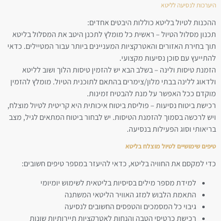
היערכות לנסיעה לליטא
ההכנות לטיול בליטא כוללות היבטים אחדים:
תכנון מסלול הטיול – ראשית כל מומלץ לתכנן היטב את המסלול בליטא
תוך בחירת האזורים והאטרקציות המעניינים ביותר עבור המטיילים. כדאי
להתייעץ עם סוכן נסיעות מקצועי.
הזמנת טיסות ולינה – בשלב הבא יש להזמין טיסות הלוך ושוב לליטא
ולדאוג ללינה בבתי מלון/צימרים בהתאם לתוכנית הטיול. מומלץ להזמין
מוקדם ככל האפשר על מנת להבטיח זמינות.
רכישת ביטוח נסיעות – פוליסת ביטוח איכותית היא קריטית לטיול מוצלח,
ויש לרכשה בסמוך להזמנת הטיסות. יש לבחור ביטוח המתאים לגיל, מצב
בריאותי וסוג הפעילות בנסיעה.
טיפים שימושיים לטיול מוצלח בליטא
כדי למקסם את החוויה בליטא, כדאי להיעזר במספר טיפים חשובים:
למידת מספר מילים בסיסיות בליטאית לשימוש יומיומי
התאמת הלבוש למזג האוויר הליטאי המשתנה
גיבוי כל המסמכים והטפסים החשובים לנסיעה
רכישת כרטיסי הטבה והנחות לאטרקציות תיירותיות שונות