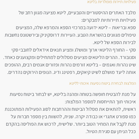
פעילויות תיירות פופולריות בליטא
מלבד האתרים ההיסטוריים והטבעיים, ליטא מציעה מגוון רחב של
פעילויות תיירותיות למבקרים:
ספא ובריאות – ליטא ידועה במרכזי הספא והמרפא שלה, המציעים
טיפולים מגוונים בהשראת הטבע. העיירות דרוסקיניק ובירשטונס נחשבות
לבירות הספא של ליטא.
סקי – החורף הליטאי ארוך ומושלג ומציע תנאים אידאלים לחובבי סקי
וסנובורד. ההרים הליטאים מציעים מסלולים למתחילים ומקצוענים כאחד.
שיט נהרות ואגמים – בליטא זורמים נהרות ופזורים אגמים רבים, ההופכים
אותה ליעד מושלם לשיט קיאקים, רפטינג ודיג. הנופים הירוקים נהדרים.
המלצות לבחירת ביטוח נסיעות איכותי לליטא
על מנת להבטיח חופשה בטוחה ומהנה בליטא, יש לבחור ביטוח נסיעות
איכותי תוך התייחסות למספר המלצות:
ראשית, להתאים את מסלול הביטוח וההרחבות לסוג הפעילות המתוכננת
כמו ספורט אתגרי או כבודה יקרה. שנית, להשוות בין מספר חברות על
מנת לקבל את המחיר הטוב ביותר. שלישית, לרכוש את הפוליסה בהקדם
ככל הניתן עם סגירת הטיול.