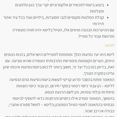
ביצוע ביטוח למכשירים אלקטרוניים יקרי ערך כגון טלפונים
ומצלמות
קבלת המלצות מקומיים לגבי מסעדות, בילויים ועוד בכל עיר ואזור
תיירותי
עם ההיערכות הנכונה וטיפים אלו, הטיול בליטא יהיה חוויה מעשירה
ומרגשת עבור כל מטייל.
לסיכום:
ליטא היא יעד נסיעות הולך ומתפתח למטיילים הישראלים, בזכות הנופים
היפים, הערים הקסומות והמורשת התרבותית העשירה שהיא מציעה. עם
זאת, בדיוק כמו בכל יעד זר, חשוב ביותר לרכוש ביטוח נסיעות איכותי שיגן
עלינו במקרה הצורך.
המאמר פותח בהסבר מדוע קריטי לעשות ביטוח נסיעות טרם הנסיעה
לליטא – הן עבור כיסוי רפואי במקרי חירום, הן עבור כיסוי הוצאות
מיוחדות ובלתי צפויות, והן לשם הרגעת הנפש.
בהמשך, המאמר מפרט אילו כיסויים והרחבות כדאי להוסיף לביטוח
הבסיסי בהתאמה לאופי הטיול המתוכנן בליטא – למשל ספורט אתגרי,
כבודה או רכב שכור.