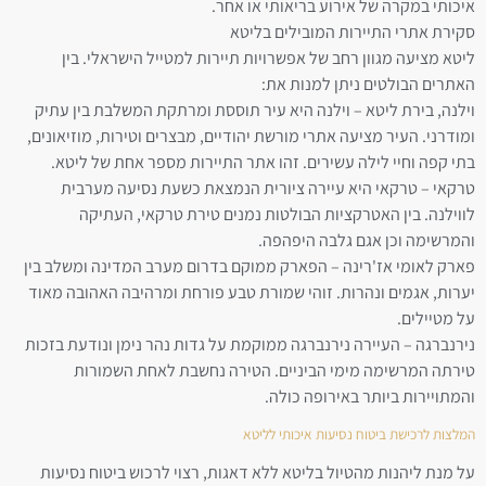
איכותי במקרה של אירוע בריאותי או אחר.
סקירת אתרי התיירות המובילים בליטא
ליטא מציעה מגוון רחב של אפשרויות תיירות למטייל הישראלי. בין
האתרים הבולטים ניתן למנות את:
וילנה, בירת ליטא – וילנה היא עיר תוססת ומרתקת המשלבת בין עתיק
ומודרני. העיר מציעה אתרי מורשת יהודיים, מבצרים וטירות, מוזיאונים,
בתי קפה וחיי לילה עשירים. זהו אתר התיירות מספר אחת של ליטא.
טרקאי – טרקאי היא עיירה ציורית הנמצאת כשעת נסיעה מערבית
לווילנה. בין האטרקציות הבולטות נמנים טירת טרקאי, העתיקה
והמרשימה וכן אגם גלבה היפהפה.
פארק לאומי אז'רינה – הפארק ממוקם בדרום מערב המדינה ומשלב בין
יערות, אגמים ונהרות. זוהי שמורת טבע פורחת ומרהיבה האהובה מאוד
על מטיילים.
נירנברגה – העיירה נירנברגה ממוקמת על גדות נהר נימן ונודעת בזכות
טירתה המרשימה מימי הביניים. הטירה נחשבת לאחת השמורות
והמתויירות ביותר באירופה כולה.
המלצות לרכישת ביטוח נסיעות איכותי לליטא
על מנת ליהנות מהטיול בליטא ללא דאגות, רצוי לרכוש ביטוח נסיעות