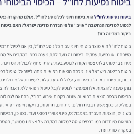
ביטוח נסיעות לחו"ל – הכיסוי הביטוחי ה
ביטוח נסיעות לחו"ל
הוא ביטוח חיוני לכל נוסע לחו"ל. אולם מה קורה כ
לנסוע למדינה הנחשבת "אויב" על פי הגדרת מדינת ישראל? האם ביטוח 
ביקור במדינה כזו?
ביטוח לחו"ל הוא מוצר ביטוחי חיוני עבור כל נוסע לחו"ל, בין אם לטיול תרמי
משפחתי או נסיעת עסקים. ביטוח זה נועד לתת מענה כספי במקרים של מחל
אירוע בריאותי בלתי צפוי הקורה לנוסע בעת שהותו מחוץ לגבולות המדינה.
ביטוח בריאות בישראל אינו מכסה הוצאות רפואיות מחוץ לישראל. טיפול רפו
רבות, ובמיוחד בארה"ב ואירופה, עלול להגיע בקלות לעשרות אלפי דולרים. 
נותן מענה להוצאות אלו ומאפשר לנוסע לקבל טיפול רפואי ללא דאגה להוצ
הביטוח מכסה הוצאות רפואיות שונות בקרות אירוע בחו"ל, בהתאם לגבולות
בפוליסה, כגון: אשפוז בבית חולים, ניתוחים, תרופות, בדיקות וייעוץ רפואי, ט
בשיניים, הוצאות העברה באמבולנס, פינוי אווירי רפואי ועוד. כמו כן, הביטוח
הוצאות מיוחדות כמו כרטיס טיסה למלווה במקרה של אשפוז ממושך, הטסת
במקרה מוות ועוד.