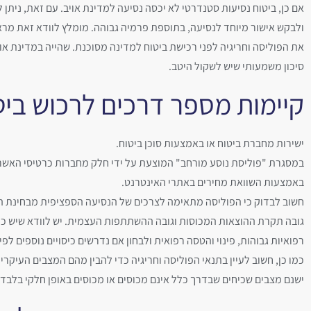
אם כן, ביטוח נסיעות סטנדרטי לא יכסה נסיעה למדינת אויב. עם זאת, ניתן
ולבקש אישור מיוחד לנסיעה, בתוספת פרמיה גבוהה. מומלץ לוודא זאת מרא
את הפוליסה וחריגיה לפני רכישת ביטוח למדינה מסוכנת. שהייה במדינת אוי
סיכון משמעותי שיש לשקול היטב.
קיימות מספר דרכים לרכוש ביטו
ישירות מחברת ביטוח או באמצעות סוכן ביטוח.
במסגרת "פוליסת נוסע מורחב" המוצעת על ידי חלק מחברות כרטיסי האשר
באמצעות השוואת מחירים באתרי האינטרנט.
חשוב לבדוק כי הפוליסה מתאימה לצרכים של הנסיעה הספציפית מבחינת הי
גובה תקרת ההוצאות המכוסות וגובה ההשתתפות העצמית. יש לוודא שיש כיס
רפואיות גבוהות, פינוי והטסה רפואית ולבחון אם נדרשים כיסויים נוספים לפי
כמו כן, חשוב לעיין בתנאי הפוליסה וחריגיה כדי להבין מהם המצבים העיקרי
ישנם מצבים שכיחים שבדרך כלל אינם מכוסים או מכוסים באופן חלקי בלבד, 