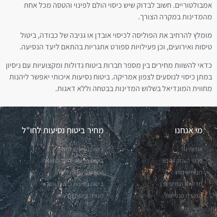
אמבולטוריים. חשוב לבדוק שיש כיסוי הולם לפינוי והטסה מכל אחת
מהמדינות במקרה הצורך.
מומלץ להרחיב את הפוליסה לכיסוי אובדן או גניבה של כבודה, ביטול
טיסות ואירועים, וכן פעילויות ספורט אתגריות בהתאם ליעד הנסיעה.
כדאי להשוות מחירים בין מספר חברות ביטוח גדולות ומקצועיות עם ניסיון
במתן כיסוי לנוסעים לצפון אמריקה. ביטוח נסיעות איכותי יאפשר ליהנות
מחווית המונדיאל בשלוש המדינות בבטחה וללא דאגות.
מי אנחנו
מחיר ביטוח נסיעות לחו"ל
אודותינו
ביטוח נסיעות לחול
פרטי העסק B144
ביטוח נסיעות לחול השוואה
תנאי שימוש
השוואות ביטוח לחול
מדיניות הפרטיות
ביטוח נסיעות כרטיס אשראי
הצהרת הנגישות
מנורה ביטוח נסיעות