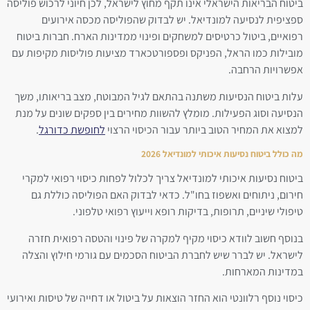
ביטוח הבריאות הישראלי אינו תקף מחוץ לישראל, לכן חיוני לרכוש פוליסה
ספציפית לנסיעה למונדיאל. יש לבדוק שהפוליסה מכסה אירועים
רפואיים, ביטול כרטיסים למשחקים ופינוי ממדינות הארח. חברות ביטוח
מובילות כמו הראל, הפניקס ופספורטכארד מציעות פוליסות מקיפות עם
אפשרויות הרחבה.
עלות ביטוח הנסיעות משתנה בהתאם לגיל המבוטח, מצב בריאותו, משך
הנסיעה וסוג הפעילות. מומלץ להשוות מחירים בין ספקים שונים על מנת
למצוא את המחיר הטוב ביותר עבור הכיסוי הרצוי
לחופשת כדורגל
.
מה כולל ביטוח נסיעות איכותי למונדיאל 2026
ביטוח נסיעות איכותי למונדיאל צריך לכלול לפחות כיסוי רפואי למקרי
חירום, ניתוחים ואשפוז בחו"ל. כדאי לבדוק האם הפוליסה כוללת גם
טיפולי שיניים, תרופות, בדיקות רופא וייעוץ רפואי טלפוני.
בנוסף חשוב לוודא כיסוי מקיף למקרה של פינוי והטסה רפואית חזרה
לישראל. יש לברר שיש לחברת הביטוח הסכמים עם גורמי חילוץ והצלה
במדינות המארחות.
כיסוי נוסף רלוונטי הוא החזר הוצאות על ביטול או דחייה של טיסות ואירועי