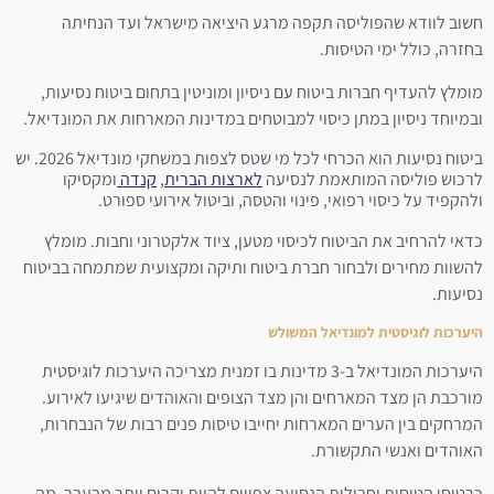
חשוב לוודא שהפוליסה תקפה מרגע היציאה מישראל ועד הנחיתה
בחזרה, כולל ימי הטיסות.
מומלץ להעדיף חברות ביטוח עם ניסיון ומוניטין בתחום ביטוח נסיעות,
ובמיוחד ניסיון במתן כיסוי למבוטחים במדינות המארחות את המונדיאל.
ביטוח נסיעות הוא הכרחי לכל מי שטס לצפות במשחקי מונדיאל 2026. יש
לרכוש פוליסה המותאמת לנסיעה
לארצות הברית
,
קנדה
ומקסיקו
ולהקפיד על כיסוי רפואי, פינוי והטסה, וביטול אירועי ספורט.
כדאי להרחיב את הביטוח לכיסוי מטען, ציוד אלקטרוני וחבות. מומלץ
להשוות מחירים ולבחור חברת ביטוח ותיקה ומקצועית שמתמחה בביטוח
נסיעות.
היערכות לוגיסטית למונדיאל המשולש
היערכות המונדיאל ב-3 מדינות בו זמנית מצריכה היערכות לוגיסטית
מורכבת הן מצד המארחים והן מצד הצופים והאוהדים שיגיעו לאירוע.
המרחקים בין הערים המארחות יחייבו טיסות פנים רבות של הנבחרות,
האוהדים ואנשי התקשורת.
כרטיסי הטיסות וחבילות הנסיעה צפויים להיות יקרים יותר מבעבר, מה