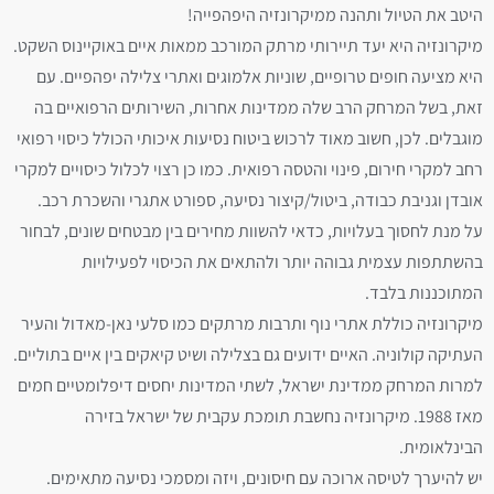
היטב את הטיול ותהנה ממיקרונזיה היפהפייה!
מיקרונזיה היא יעד תיירותי מרתק המורכב ממאות איים באוקיינוס השקט.
היא מציעה חופים טרופיים, שוניות אלמוגים ואתרי צלילה יפהפיים. עם
זאת, בשל המרחק הרב שלה ממדינות אחרות, השירותים הרפואיים בה
מוגבלים. לכן, חשוב מאוד לרכוש ביטוח נסיעות איכותי הכולל כיסוי רפואי
רחב למקרי חירום, פינוי והטסה רפואית. כמו כן רצוי לכלול כיסויים למקרי
אובדן וגניבת כבודה, ביטול/קיצור נסיעה, ספורט אתגרי והשכרת רכב.
על מנת לחסוך בעלויות, כדאי להשוות מחירים בין מבטחים שונים, לבחור
בהשתתפות עצמית גבוהה יותר ולהתאים את הכיסוי לפעילויות
המתוכננות בלבד.
מיקרונזיה כוללת אתרי נוף ותרבות מרתקים כמו סלעי נאן-מאדול והעיר
העתיקה קולוניה. האיים ידועים גם בצלילה ושיט קיאקים בין איים בתוליים.
למרות המרחק ממדינת ישראל, לשתי המדינות יחסים דיפלומטיים חמים
מאז 1988. מיקרונזיה נחשבת תומכת עקבית של ישראל בזירה
הבינלאומית.
יש להיערך לטיסה ארוכה עם חיסונים, ויזה ומסמכי נסיעה מתאימים.