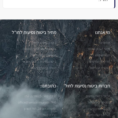
מי אנחנו
מחיר ביטוח נסיעות לחו"ל
אודותינו
ביטוח נסיעות לחול
פרטי העסק B144
ביטוח נסיעות לחול השוואה
תנאי שימוש
השוואות ביטוח לחול
מדיניות הפרטיות
ביטוח נסיעות כרטיס אשראי
הצהרת הנגישות
מנורה ביטוח נסיעות
חברות ביטוח נסיעות לחול
כתובתנו:
הראל ביטוח נסיעות
יצירת קשר: 052-2238615
הפניקס ביטוח חול
מייל:
office@sensor-ins.com
כלל ביטוח נסיעות
החשמונאים 28, הוד השרון
מגדל ביטוח נסיעות
יצירת קשר