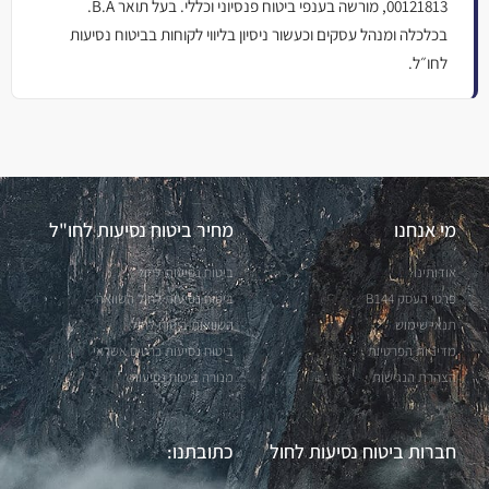
00121813, מורשה בענפי ביטוח פנסיוני וכללי. בעל תואר B.A.
בכלכלה ומנהל עסקים וכעשור ניסיון בליווי לקוחות בביטוח נסיעות
לחו״ל.
מי אנחנו
מחיר ביטוח נסיעות לחו"ל
אודותינו
ביטוח נסיעות לחול
פרטי העסק B144
ביטוח נסיעות לחול השוואה
תנאי שימוש
השוואות ביטוח לחול
מדיניות הפרטיות
ביטוח נסיעות כרטיס אשראי
הצהרת הנגישות
מנורה ביטוח נסיעות
חברות ביטוח נסיעות לחול
כתובתנו: