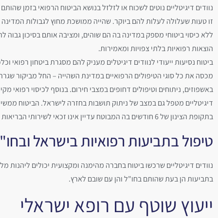
נוודים דיגיטליים נוטים לשכוח או לזלזל בנושא הביטוח הרפואי בזמן שהות
זו טעות שעלולה לעלות להם ביוקר. שהייה ממושכת מחוץ לגבולות המדינה
ללא כיסוי ביטוחי מספק במדינה בה הם שוהים, ומציבה אותם בסיכון גבוה 
הוצאות רפואיות בלתי צפויות ומאמירות.
ביטוח נסיעות ייעודי לנוודים דיגיטלים מעניק להם מסגרת ביטחון רפואי וכלכ
מכסה את כל סוגי הטיפולים הרפואיים במדינת השהייה – החל מביקור שגרתי
באשפוזים, ניתוחים וטיפולים דחופים במצבי חירום. בנוסף לכיסוי רפואי מקיף
דיגיטליים מטפל גם במצב של ניתוק תושבות בחזרה לישראל. הביטוח ממשיך 
בתקופת הצינון של 6 חודשים בה המבוטח עדיין אינו זכאי לשירותי הבריאות בישראל.‏
טיפול בתביעות רפואיות בישראל ובחו"
נוודים דיגיטליים שרכשו ביטוח בחברה מהימנה ומקצועית יכולים ליהנות מליוו
בתביעות הן בעת שהותם בחו"ל והן עם שובם לארץ.
ייעוץ שוטף עם רופא ישראלי