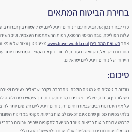
בחירת הביטוח המתאים
כדי לבחור נכון את הביטוח עבור נוודים דיגיטליים, יש להשוות בין חברות ביט
עלות הפוליסה, גובה הכיסוי הרפואי, רמות ההשתתפות העצמית וטיב השירו
אתר
השוואת המחירים
www.travelworld.co.il
מציג מגוון עצום של אופציו
החברות בישראל. השוואה זו עוזרת לבחור נכון את המוצר המתאים ביותר עב
הייחודי של נוודים דיגיטליים ישראלים.
סיכום:
נוודות דיגיטלית היא מגמה הולכת ומתרחבת בקרב ישראלים צעירים ויצירתי
בשילוב בין עבודה, טיולים ומגורים במדינות שונות תוך שימוש בטכנולוגיה ל
על אף היתרונות רבים שבאורח חיים זה, נוודים דיגיטליים חשופים יותר להוצ
בלתי צפויות מכיוון שהם אינם זכאים לביטוח בריאות מקומי במדינות השונות
לרכוש עבורם ביטוח בריאות מיוחד המיועד לתקופות שהייה ארוכות ברחבי ה
נקרא "ביטוח נוודים דיגיטליים" או "ביטוח רילוקיישן" והוא כולל: