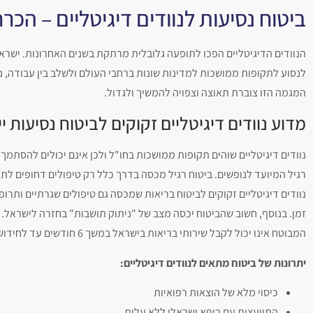
ביטוח נסיעות לנוודים דיגיטליים – הכר
הנוודים הדיגיטליים הפכו לתופעה גלובלית מרתקת בשנים האחרונות. ישראל
לנסוע לתקופות ממושכות למדינות שונות ברחבי העולם ולשלב בין עבודה, נו
המגמה הזו צוברת תאוצה וצפויה להמשיך ולגדול.
מדוע נוודים דיגיטליים זקוקים לביטוח נסיעות יי
נוודים דיגיטליים שוהים תקופות ממושכות בחו"ל ולכן אינם יכולים להסתמך 
רגיל המיועד לנופשים. ביטוח רגיל מכסה בדרך כלל רק טיפולים דחופים לת
נוודים דיגיטליים זקוקים לביטוח בריאות שמכסה גם טיפולים שגרתיים ותרו
זמן. בנוסף, חשוב שהביטוח יכסה מצב של "ניתוק תושבות" בחזרה לישראל.
המבוטח אינו יכול לקבל שירותי בריאות בישראל במשך 6 חודשים עד לחידוש התושבות.
יתרונות של ביטוח מתאים לנוודים דיגיטליים:
כיסוי מלא של הוצאות רפואיות
התייעצות עם רופא ישראלי ללא עלות