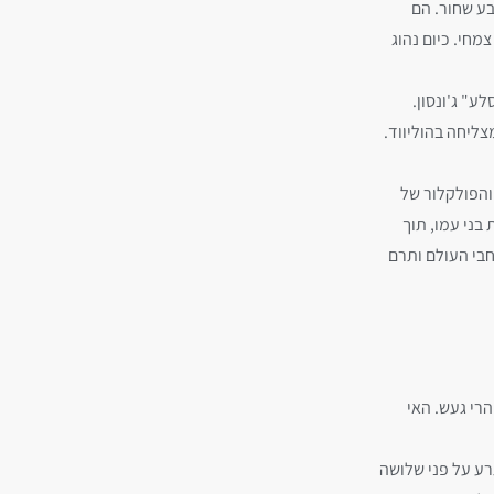
בע שחור. הם
חי. כיום נהוג
" ג'ונסון.
צליחה בהוליווד.
והפולקלור של
בני עמו, תוך
חבי העולם ותרם
הרי געש. האי
ע על פני שלושה