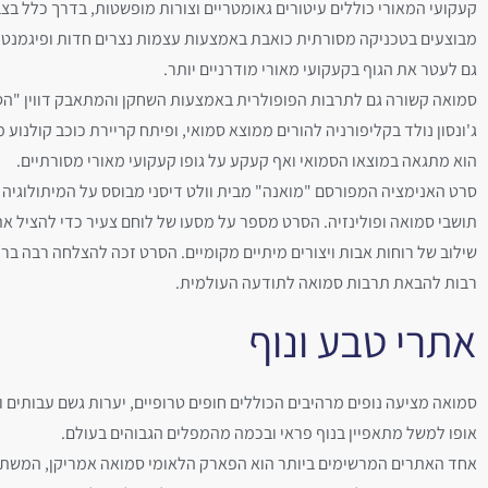
קעקועי המאורי כוללים עיטורים גאומטריים וצורות מופשטות, בדרך כלל בצ
מבוצעים בטכניקה מסורתית כואבת באמצעות עצמות נצרים חדות ופיגמנט צמ
גם לעטר את הגוף בקעקועי מאורי מודרניים יותר.
סמואה קשורה גם לתרבות הפופולרית באמצעות השחקן והמתאבק דווין "הסלע
ג'ונסון נולד בקליפורניה להורים ממוצא סמואי, ופיתח קריירת כוכב קולנוע מ
הוא מתגאה במוצאו הסמואי ואף קעקע על גופו קעקועי מאורי מסורתיים.
סרט האנימציה המפורסם "מואנה" מבית וולט דיסני מבוסס על המיתולוגיה 
תושבי סמואה ופולינזיה. הסרט מספר על מסעו של לוחם צעיר כדי להציל את 
שילוב של רוחות אבות ויצורים מיתיים מקומיים. הסרט זכה להצלחה רבה בר
רבות להבאת תרבות סמואה לתודעה העולמית.
אתרי טבע ונוף
סמואה מציעה נופים מרהיבים הכוללים חופים טרופיים, יערות גשם עבותים ו
אופו למשל מתאפיין בנוף פראי ובכמה מהמפלים הגבוהים בעולם.
אחד האתרים המרשימים ביותר הוא הפארק הלאומי סמואה אמריקן, המשתר