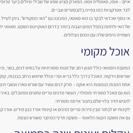
איים – אופו, טאוטליה וטאו. הפארק מציע שפע של שבילי טיולים ביער טרופי 
לצד אטרקציות כמו צפייה בלובסטרים וצבי ים.
אי נוסף שכדאי לבקר בו הוא סאוואי, המכונה גם "האי המקודש". ניתן לטייל 
של האי ולחזות במפל המים הגבוה ביותר בדרום האוקיינוס השקט. סאוואי ידו
השחייה היפים שלה עם המים הצלולים.
אוכל מקומי
המטבח הסמואי כולל מגוון רחב של מנות מסורתיות על בסיס דגים, בשר, פיר
שורשים וירקות. האוכל בדרך כלל בריא וטרי וכולל שימוש נרחב בבננות, קוקו
אחת המנות הנפוצות היא אוקה – מרק דגים עשיר עם שורש טארו ועשבי תיב
הוא גם מאכל מסורתי פופולרי, העשוי מדגים טריים טחונים ומתובלים. באירו
להגיש חזיר צלוי שלם בתנור אדמה מסורתי.
לקינוח יש לבחור מבין פירות טריים זמינים או קינוחי אורז כגון פודינג אורז ק
גם את משקה הקווה הלאומי – משקה חריף המיוצר משורש הצמח.