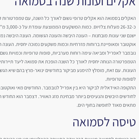
אקלים ועונות שנה בסמואה
האקלים בסמואה הוא אקלים טרופי גשום לאורך כל השנה, עם טמפרטורות ק
כ-26-32 מעלות צלזיוס. כמות המשקעים הממוצעת עומדת על כ-3,000 מ"מ בשנה.
ישנם שני עונות מובחנות – העונה היבשה והעונה הגשומה. העונה היבשה נ
אוקטובר ומאופיינת ברוחות מזרחיות וכמות משקעים נמוכה יחסית. העונה ה
נובמבר לאפריל ומביאה עימה רוחות מערביות, סופות טרופיות וכמויות גשם 
הטמפרטורה הנוחה יחסית לאורך כל השנה הופכת את סמואה ליעד תיירותי
העונות. עם זאת, מומלץ להימנע מביקור בחודשים ינואר-מרץ בהם שיא הגשמ
לסופות טרופיות.
התקופה האידאלית לביקור היא בין אפריל לנובמבר. החודשים מאי ואוקטוב
לחודשים היבשים והנעימים ביותר מבחינת מזג האוויר. דצמבר הוא החודש הח
מתאים מאוד לחופשה בחוף הים.
טיסה לסמואה