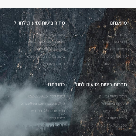
מי אנחנו
מחיר ביטוח נסיעות לחו"ל
אודותינו
ביטוח נסיעות לחול
פרטי העסק B144
ביטוח נסיעות לחול השוואה
תנאי שימוש
השוואות ביטוח לחול
מדיניות הפרטיות
ביטוח נסיעות כרטיס אשראי
הצהרת הנגישות
מנורה ביטוח נסיעות
חברות ביטוח נסיעות לחול
כתובתנו:
הראל ביטוח נסיעות
יצירת קשר: 052-2238615
הפניקס ביטוח חול
מייל:
office@sensor-ins.com
כלל ביטוח נסיעות
החשמונאים 28, הוד השרון
מגדל ביטוח נסיעות
יצירת קשר
פספורט קארד ביטוח חול