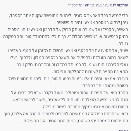
המלצות לנסיעה רגועה ובטוחה יותר לספרד
כדי למזער ככל האפשר סיכונים וליהנות מחופשה שקטה יותר בספרד,
ניתן לנקוט במספר אמצעי זהירות פשוטים:
ראשית, הקפידו על שמירת עותק סרוק של הדרכון ואמצעי זיהוי נוספים
בתיק הנסיעות או במכשיר הסלולרי. כך תוכלו להתמודד טוב יותר במקרה
גניבה.
שנית, אל תסיעו עם כל הכסף ואמצעי התשלום מזומן על הגוף. העדיפו
לשאת כמות מוגבלת ולהפקיד את השאר בכספת המלון. ולבסוף, נעלו
נעלי הליכה נוחות ושימו לב במיוחד במדרגות ומדרכות. חלק ניכר
מתאונת התיירים קשורות להחלקות ונפילות.
בעזרת אמצעי זהירות אלו וביטוח נסיעות טוב, ניתן ליהנות מחווית טיול
בטוחה ומהנה יותר בספרד!
ספרד היא יעד תיירותי אהוב ופופולרי מאוד בקרב ישראלים רבים. על
מנת לממש נסיעה מוצלחת וחוויתית ללא עננים, חשוב לרכוש מראש
ביטוח נסיעות איכותי ומקיף מחברת ביטוח מובילה.
ודאו שבחרתם בפוליסה המתאימה לצרכים ולתוכניות הנסיעה שלכם, תוך
התייחסות למספר ימי השהות, כמות המבוטחים וסוג הפעילות.
סיכום: