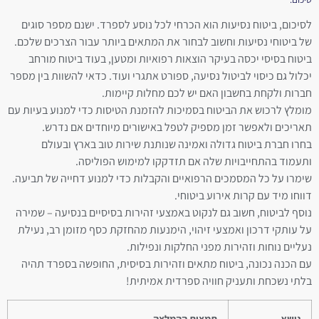
לסיכום, ביטוח נסיעות הוא הכרחי לכל נוסע לספרד. ישנם מספר סוגים
של ביטוחי נסיעות וחשוב לבחור את המתאים ביותר עבור הצרכים שלכם.
ביטוח בסיסי יכסה בעיקר הוצאות רפואיות ומטען, בעוד ביטוח מורחב
יכלול גם כיסוי לביטול נסיעה, ספורט אתגרי ועוד. כדאי להשוות בין מספר
חברות ולקחת בחשבון האם יש לכם מחלות קיימות.
מומלץ לרכוש את הביטוח בסמיכות להזמנת הטיסות כדי למנוע בעיות עם
תאריכים ולאפשר זמן מספיק לטפל באישורים מיוחדים אם נדרש.
בחרו חברת ביטוח גדולה ואמינה שנותנת שירות טוב בארץ ובעולם
ותעמוד בהתחייבויות שלה אם תזדקקו למימוש הפוליסה.
שימרו על כל המסמכים הרפואיים והקבלות כדי למנוע דחייה של תביעה.
דווחו מיד עם קרות אירוע ביטוחי.
נוסף לביטוח, חשוב גם לנקוט באמצעי זהירות בסיסיים בנסיעה – שמירה
על עותקי דרכון ואמצעי זיהוי, הימנעות מהחזקת כסף מזומן רב, נעילת
נעליים נוחות וזהירות מפני החלקות ונפילות.
עם הכנה נכונה, ביטוח מתאים וזהירות בסיסית, החופשה בספרד תהיה
בלתי נשכחת ותעניק חוויה ספרדית אמיתית!
נושא
תמצית ההמלצה