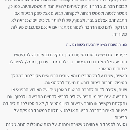
קבוצת חברים. בדרך זו ניתן לעיתים להשיג הנחות משמעותיות. כמו כן,
אפשר לנסות ולממש הנחות ללקוחות קבועים אצל ספק הביטוח אם
התבטחתם אצלם בעבר. ולבסוף, שקלו לוותר על כיסויים שכנראה לא
תזדקקו להם כמו הרחבה לספורט אתגרי אם אינכם מתכננים פעילות
מסוג זה.
סוגיות נפוצות במימוש תביעת ביטוח נסיעות
לעיתים, גם כשיש ביטוח נסיעות תקין, נתקלים בבעיות בשלב מימוש
התביעה אל מול חברת הביטוח. כדי להתמודד עם כך, מומלץ לשים לב
לנקודות הבאות:
ראשית, שמרו על כל הקבלות והאישורים הרפואיים שקיבלתם במהלך
הטיפול. חברות ביטוח דורשות תיעוד לכל הוצאה.
שנית, עליכם לדווח לחברת הביטוח באופן מידי על האירוע הרפואי או
התביעה. עיכובים מיותרים עלולים להביא לדחיית התביעה. ולבסוף, אם
נתקלתם בקשיים או חוסר שביעות רצון מהטיפול, לא היססו לפנות ליחידה
לפניות הציבור בחברת הביטוח או להגיש תלונה במשרד המפקח על
הביטוח.
נסיעה לספרד היא חוויה מעשירה ומהנה. על מנת שתוכלו ליהנות ממנה