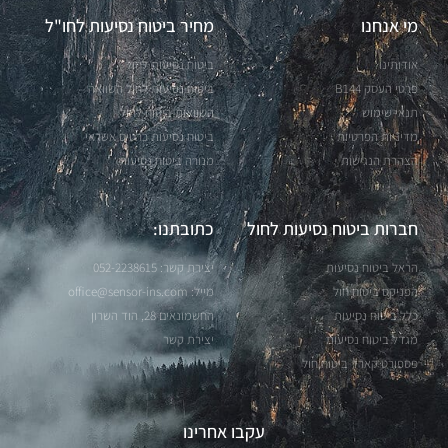
מי אנחנו
מחיר ביטוח נסיעות לחו"ל
אודותינו
ביטוח נסיעות לחול
פרטי העסק B144
ביטוח נסיעות לחול השוואה
תנאי שימוש
השוואות ביטוח לחול
מדיניות הפרטיות
ביטוח נסיעות כרטיס אשראי
הצהרת הנגישות
מנורה ביטוח נסיעות
חברות ביטוח נסיעות לחול
כתובתנו:
הראל ביטוח נסיעות
יצירת קשר: 052-2238615
הפניקס ביטוח חול
מייל: office@sensor-ins.com
כלל ביטוח נסיעות
החשמונאים 28, הוד השרון
מגדל ביטוח נסיעות
יצירת קשר
פספורט קארד ביטוח חול
עקבו אחרינו