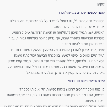
שקט!
מהם הסיכונים העיקריים בנסיעה לספרד
כמו בכל נסיעה לחו"ל, גם בטיול לספרד עלולים לקרות אירועים בלתי
צפויים שיש בכוחם להפריע לחופשה.
ראשית, ישנו תמיד סיכון לתחלואה או תאונה הדורשת טיפול רפואי.
מערכת הבריאות בספרד טובה, אך עדיין כרוכה בעלויות גבוהות עבור
תיירים. לכן חשוב להיות מבוטח.
שנית, קיים סיכון לאובדן או גניבה של המטען האישי, במיוחד באזורים
תיירותיים עמוסים. כיסוי למטען במסגרת הביטוח יכול לתת מענה
למצבים אלו. ולבסוף, בגלל שספרד היא יעד תיירותי, תמיד קיים סיכון
לביטול או דחייה של טיסות בגלל עומס. ביטוח הכולל החזר הוצאות על
ביטול נסיעה יסייע להקטין את הנזק הכלכלי ממצבים אלו.
טיפים לרכישת ביטוח זול ואיכותי
קיימות מספר דרכים לרכוש ביטוח נסיעות זול ואיכותי לספרד:
ראשית, השוו מחירים בין מספר חברות ביטוח גדולות דרך אתר השוואת
ביטוח נסיעות.
שנית, שקלו לרכוש ביטוח נסיעות קבוצתי אם אתם נוסעים עם משפחה או