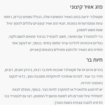
מזג אוויר קיצוני
סקוטלנד ידועה במזג האוויר המשתנה שלה, הכולל גשמים כבדים, רוחות
עזות וטמפרטורות נמוכות. תנאי מזג אוויר קיצוניים עלולים להפוך טיול
שטח פשוט למסוכן.
כדי להתמודד עם האתגר, חשוב להצטייד בביגוד מתאים לגשם ולקור,
נעליים איכותיות להליכה וציוד מחסה בסיסי. בנוסף, יש לעקוב אחר
תחזית מזג האוויר ולהימנע מטיולים בתנאים קיצוניים.‏
‏חיות בר‏
בהרים והיערות של סקוטלנד שוכנות חיות בר רבות, ביניהן זאבים, דובים,
חזירי בר ועוד. למרות שהסיכוי להיתקלות מסוכנת נמוך, כדאי לנקוט
באמצעי זהירות.
יש להימנע מלהאכיל או להתקרב לחיות הבר. בנוסף, מומלץ לצאת
למסלולי טיול מוכרים ולא לסטות מהשביל המסומן. רצוי גם להצטייד בגז
מדמיע להגנה עצמית בשעת הצורך.