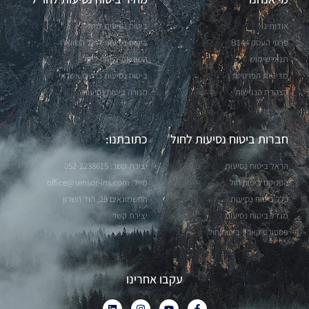
אודותינו
ביטוח נסיעות לחול
פרטי העסק B144
ביטוח נסיעות לחול השוואה
תנאי שימוש
השוואות ביטוח לחול
מדיניות הפרטיות
ביטוח נסיעות כרטיס אשראי
הצהרת הנגישות
מנורה ביטוח נסיעות
חברות ביטוח נסיעות לחול
כתובתנו:
הראל ביטוח נסיעות
יצירת קשר: 052-2238615
הפניקס ביטוח חול
מייל:
office@sensor-ins.com
כלל ביטוח נסיעות
החשמונאים 28, הוד השרון
מגדל ביטוח נסיעות
יצירת קשר
פספורט קארד ביטוח חול
עקבו אחרינו