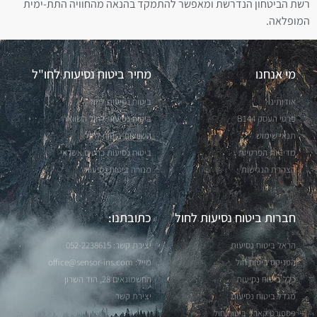
רשת הביטחון הנדרשת ומאפשר להתמקד בהנאה מהחוויה התת-ימית
המופלאה.
מי אנחנו
מחיר ביטוח נסיעות לחו"ל
אודותינו
ביטוח נסיעות לחול
פרטי העסק B144
ביטוח נסיעות לחול השוואה
תנאי שימוש
השוואות ביטוח לחול
מדיניות הפרטיות
ביטוח נסיעות כרטיס אשראי
הצהרת הנגישות
מנורה ביטוח נסיעות
חברות ביטוח נסיעות לחול
כתובתנו:
הראל ביטוח נסיעות
יצירת קשר: 052-2238615
הפניקס ביטוח חול
מייל: office@sensor-ins.com
כלל ביטוח נסיעות
החשמונאים 28, הוד השרון
מגדל ביטוח נסיעות
יצירת קשר
פספורט קארד ביטוח חול