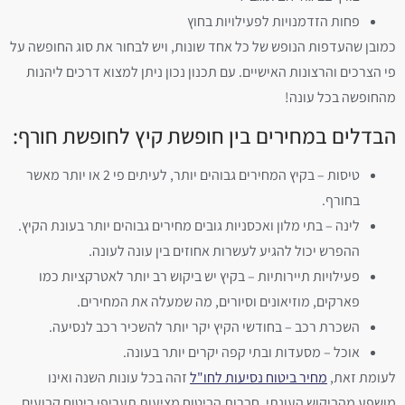
פחות הזדמנויות לפעילויות בחוץ
כמובן שהעדפות הנופש של כל אחד שונות, ויש לבחור את סוג החופשה על
פי הצרכים והרצונות האישיים. עם תכנון נכון ניתן למצוא דרכים ליהנות
מהחופשה בכל עונה!
הבדלים במחירים בין חופשת קיץ לחופשת חורף:
טיסות – בקיץ המחירים גבוהים יותר, לעיתים פי 2 או יותר מאשר
בחורף.
לינה – בתי מלון ואכסניות גובים מחירים גבוהים יותר בעונת הקיץ.
ההפרש יכול להגיע לעשרות אחוזים בין עונה לעונה.
פעילויות תיירותיות – בקיץ יש ביקוש רב יותר לאטרקציות כמו
פארקים, מוזיאונים וסיורים, מה שמעלה את המחירים.
השכרת רכב – בחודשי הקיץ יקר יותר להשכיר רכב לנסיעה.
אוכל – מסעדות ובתי קפה יקרים יותר בעונה.
לעומת זאת,
מחיר ביטוח נסיעות לחו"ל
זהה בכל עונות השנה ואינו
מושפע מהביקוש העונתי. חברות הביטוח מציעות תעריפי ביטוח קבועים,