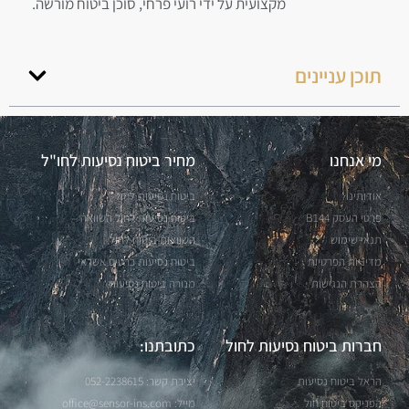
מקצועית על ידי רועי פרחי, סוכן ביטוח מורשה.
תוכן עניינים
מי אנחנו
מחיר ביטוח נסיעות לחו"ל
אודותינו
ביטוח נסיעות לחול
פרטי העסק B144
ביטוח נסיעות לחול השוואה
תנאי שימוש
השוואות ביטוח לחול
מדיניות הפרטיות
ביטוח נסיעות כרטיס אשראי
הצהרת הנגישות
מנורה ביטוח נסיעות
חברות ביטוח נסיעות לחול
כתובתנו:
הראל ביטוח נסיעות
יצירת קשר: 052-2238615
הפניקס ביטוח חול
מייל:
office@sensor-ins.com