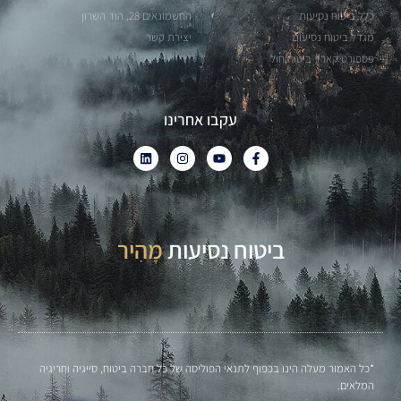
כלל ביטוח נסיעות
החשמונאים 28, הוד השרון
מגדל ביטוח נסיעות
יצירת קשר
פספורט קארד ביטוח חול
עקבו אחרינו
ביטוח נסיעות
פָּשׁוּט
*כל האמור מעלה הינו בכפוף לתנאי הפוליסה של כל חברה ביטוח, סייגיה וחריגיה
המלאים.