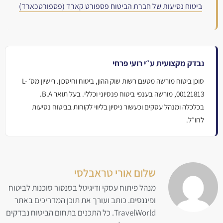
ביטוח נסיעות של חברת הביטוח פספורט קארד (פספורטכארד)
נבדק מקצועית ע״י רועי פרחי
סוכן ביטוח מורשה מטעם רשות שוק ההון, ביטוח וחיסכון. רישיון מס׳ L-
00121813, מורשה בענפי ביטוח פנסיוני וכללי. בעל תואר B.A.
בכלכלה ומנהל עסקים וכעשור ניסיון בליווי לקוחות בביטוח נסיעות
לחו״ל.
שלום אורי טראבלסי
מנהל פיתוח עסקי ודיגיטל בסנסור סוכנות לביטוח
ופיננסים. כותב ועורך את תוכן המדריכים באתר
TravelWorld. כל התכנים בתחום הביטוח נבדקים