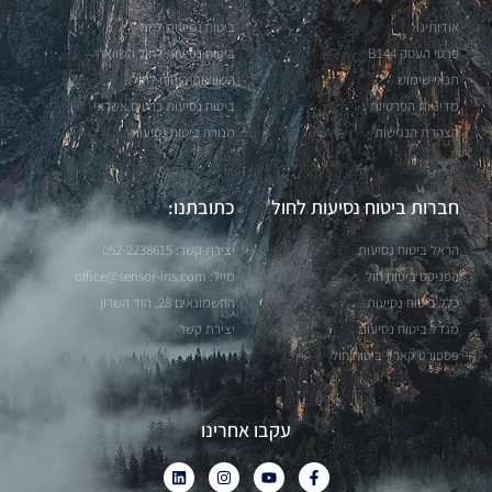
אודותינו
ביטוח נסיעות לחול
פרטי העסק B144
ביטוח נסיעות לחול השוואה
תנאי שימוש
השוואות ביטוח לחול
מדיניות הפרטיות
ביטוח נסיעות כרטיס אשראי
הצהרת הנגישות
מנורה ביטוח נסיעות
חברות ביטוח נסיעות לחול
כתובתנו:
הראל ביטוח נסיעות
יצירת קשר: 052-2238615
הפניקס ביטוח חול
מייל: office@sensor-ins.com
כלל ביטוח נסיעות
החשמונאים 28, הוד השרון
מגדל ביטוח נסיעות
יצירת קשר
פספורט קארד ביטוח חול
עקבו אחרינו