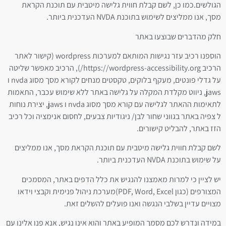
הגולשים.כמו כן, לשם קבלת חווית גלישה מיטבית עם תוכנת הקראת
מסך, אנו ממליצים לשימוש בתוכנת NVDA העדכנית ביותר.
חלק מהדברים שבוצעו באתר
הוספנו רכיב עזר נגישות המותאם למערכות wordpress (קישור לאתר
הרכיב https://wordpress-accessibility.org/), הרכיב מאפשר שליטה
על גדלי פונטים, מעקף בלוקים, טקסטים מנחים לקורא מסך מסוג nvda ו
jaws, ניווט מקלדת המקלה על גלישה באתר ללא שימוש עכבר, התאמות
לתאימות ההאתר לגלישה עם קורא מסך מסוג nvda ו jaws, יצירת נוחות
ל צפיה באתר בגווני שחור לבן/ ניגודיות צבעים, לחסום אנימציה וכל רכיב
הזז באתר, להבליט קישורים.
לשם קבלת חווית גלישה מיטבית עם תוכנת הקראת מסך, אנו ממליצים
על שימוש בתוכנת NVDA העדכנית ביותר.
יש לציין כי למרות מאמצנו להנגיש את כלל הדפים באתר, המסמכים
המצורפים (כגון PDF, Word, Excel)מערכת ניהול פנימית וקבצי וידאו
מצויים עדיין בשלבי הנגשה ואנו פועלים להשלים זאת.
במידה ונדרש לכם מסמך המופיע באתר והוא אינו נגיש, אנא פנו אלינו עם