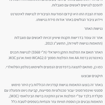
להפכם לנגישים לאנשים עם מוגבלות.
מטרת הצבת התו היא קידום המודעות הציבורית לנגישות לאינטרנט
ויידוע ציבור הגולשים באתר אודות מידת נגישותו.
נגישות האתר
אתר זה עומד בדרישות תקנות שיוויון זכויות לאנשים עם מוגבלות
(התאמות נגישות לשירות), התשע”ג 2013.
האתר תואם את המלצות התקן הישראלי (ת”י 5568) לנגישות תכנים
באינטרנט ברמת AA ואת המלצות מסמך WCAG2.0 מאת ארגון W3C.
כמו כן, מותאם לתצוגה בדפדפנים הנפוצים ולשימוש בטלפון הסלואלרי.
תיקונים שבוצעו
באתר זה בוצעו התאמות נגישות קפדניות הכוללות בין היתר מימוש
סמנטי ואינפורמטיבי עבור טכנולוגיות מסייעות, קביעת ניווט והפעלה עם
מקלדת בלבד עפ”י המלצות ארגון התקינה ברשת הבינלאומי (W3C),
התאמות צבעים וכן הוספת תוויות עזר והנחיות בטפסים לטובת כלל