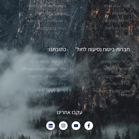
פרטי העסק B144
ביטוח נסיעות לחול השוואה
תנאי שימוש
השוואות ביטוח לחול
מדיניות הפרטיות
ביטוח נסיעות כרטיס אשראי
הצהרת הנגישות
מנורה ביטוח נסיעות
חברות ביטוח נסיעות לחול
כתובתנו:
הראל ביטוח נסיעות
יצירת קשר: 052-2238615
הפניקס ביטוח חול
מייל:
office@sensor-ins.com
כלל ביטוח נסיעות
החשמונאים 28, הוד השרון
מגדל ביטוח נסיעות
יצירת קשר
פספורט קארד ביטוח חול
עקבו אחרינו