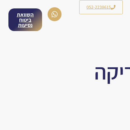
052-2238615
השוואת
ביטוח
נסיעות
יקה