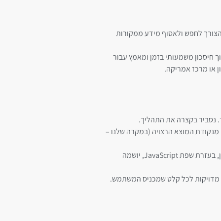
 הצורך לחפש ולאסוף מידע ממקורות
וך חיסכון משמעותי בזמן ומאמץ עבור
ן או מרכז אמריקה.
. נסביר בקצרה את התהליך.
 מנקודת המוצא הרצויה (במקרה שלנו –
בשלב הבא תוכנן ממשק המחשבון עצמו בHTML ו-CSS, הכולל את שדה בחירת היעד, הכפתור להפעלת החישוב ומקום הצגת התוצאה הסופית. לאחר מכן, בעזרת שפת JavaScript, יושמה
ות מדויקות לכל קלט שמכניס המשתמש.