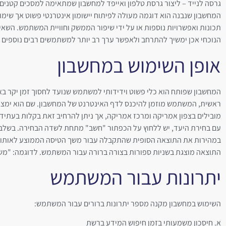
גרסה לנייד – ליצור גרסת טלפון ואייפד למחשבון שמתאימה למסכים קטנים.
המחשבון שנבנה הוא דוגמה מעולה לפיתוח יישומון אינטרנטי פשוט אך שימוש
תכונות ואפשרויות נוספות או על ידי שיפור הממשק וחוויית המשתמש. השא
הנוכחי אכן ימשיך להתרחב ולאפשר ערך רב יותר למשתמשים רבים נוספים 
אופן השימוש במחשבון
המחשבון שפותח הוא כלי פשוט וידידותי למשתמש שנועד לחסוך זמן יקר באי
ראשית, המשתמש מוזמן להיכנס לדף האינטרנט של המחשבון. שם הוא ימצא
מובילים בצפון אמריקה ומרכז אמריקה, אך ניתן להרחיב זאת בקלות בעתיד.
עם בחירת היעד, יש ללחוץ על הכפתור "חשב" מתחת לשדה הבחירה. בשלב זה
במהירות את התוצאה הסופית שהתקבלה עבור משך הטיסה הממוצע לאותו 
התוצאה מוצגת בשניות ספורות בצורה ברורה עבור המשתמש. לדוגמה: "משך הטיסה הממוצע
יתרונות עבור המשתמש
השימוש במחשבון מקנה מספר יתרונות ברורים עבור המשתמש:
א. חיסכון משמעותי בזמן חיפוש המידע ברשת