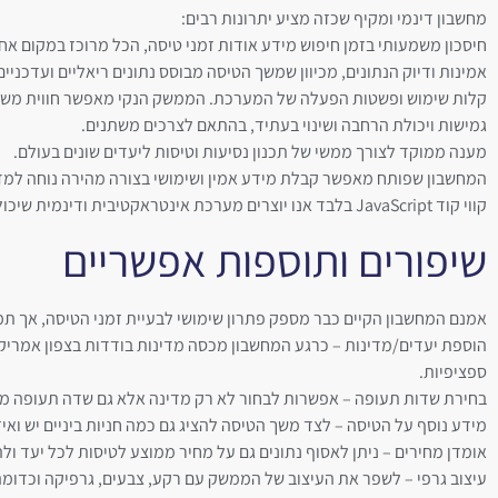
מחשבון דינמי ומקיף שכזה מציע יתרונות רבים:
חיסכון משמעותי בזמן חיפוש מידע אודות זמני טיסה, הכל מרוכז במקום א
אמינות ודיוק הנתונים, מכיוון שמשך הטיסה מבוסס נתונים ריאליים ועדכניים
קלות שימוש ופשטות הפעלה של המערכת. הממשק הנקי מאפשר חווית מש
גמישות ויכולת הרחבה ושינוי בעתיד, בהתאם לצרכים משתנים.
מענה ממוקד לצורך ממשי של תכנון נסיעות וטיסות ליעדים שונים בעולם.
המחשבון שפותח מאפשר קבלת מידע אמין ושימושי בצורה מהירה נוחה למדי.
קווי קוד JavaScript בלבד אנו יוצרים מערכת אינטראקטיבית ודינמית שיכולה לספק ערך רב.
שיפורים ותוספות אפשריים
אמנם המחשבון הקיים כבר מספק פתרון שימושי לבעיית זמני הטיסה, אך תמיד
הוספת יעדים/מדינות – כרגע המחשבון מכסה מדינות בודדות בצפון אמריקה
ספציפיות.
בחירת שדות תעופה – אפשרות לבחור לא רק מדינה אלא גם שדה תעופה מסוים כיעד. למשל בחירה 
מידע נוסף על הטיסה – לצד משך הטיסה להציג גם כמה חניות ביניים יש ו
אומדן מחירים – ניתן לאסוף נתונים גם על מחיר ממוצע לטיסות לכל יעד ו
עיצוב גרפי – לשפר את העיצוב של הממשק עם רקע, צבעים, גרפיקה וכדומה כ