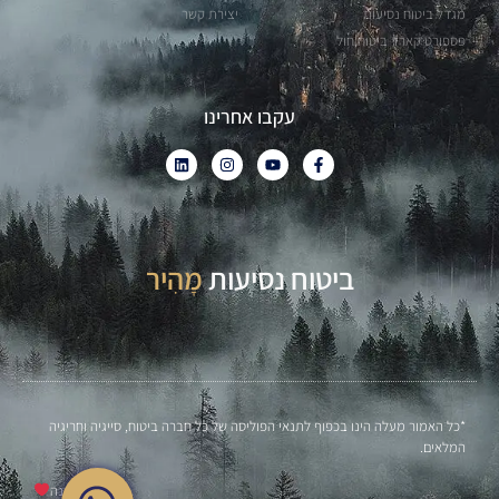
מגדל ביטוח נסיעות
יצירת קשר
פספורט קארד ביטוח חול
עקבו אחרינו
ביטוח נסיעות
פָּשׁוּט
*כל האמור מעלה הינו בכפוף לתנאי הפוליסה של כל חברה ביטוח, סייגיה וחריגיה
המלאים.
חופשה מהנה