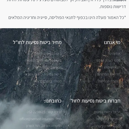
דרישות נוספות.
*כל האמור מעלה הינו בכפוף לתנאי הפוליסה, סייגיה וחריגיה המלאים
מי אנחנו
מחיר ביטוח נסיעות לחו"ל
אודותינו
ביטוח נסיעות לחול
פרטי העסק B144
ביטוח נסיעות לחול השוואה
תנאי שימוש
השוואות ביטוח לחול
מדיניות הפרטיות
ביטוח נסיעות כרטיס אשראי
הצהרת הנגישות
מנורה ביטוח נסיעות
חברות ביטוח נסיעות לחול
כתובתנו:
הראל ביטוח נסיעות
יצירת קשר: 052-2238615
הפניקס ביטוח חול
מייל:
office@sensor-ins.com
כלל ביטוח נסיעות
החשמונאים 28, הוד השרון