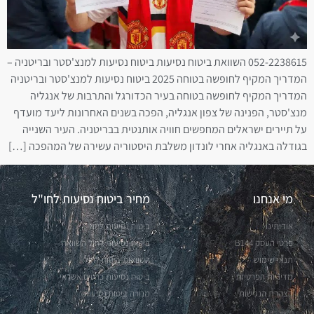
052-2238615 השוואת ביטוח נסיעות ביטוח נסיעות למנצ'סטר ובריטניה –
המדריך המקיף לחופשה בטוחה 2025 ביטוח נסיעות למנצ'סטר ובריטניה
המדריך המקיף לחופשה בטוחה בעיר הכדורגל והתרבות של אנגליה
מנצ'סטר, הפנינה של צפון אנגליה, הפכה בשנים האחרונות ליעד מועדף
על תיירים ישראלים המחפשים חוויה אותנטית בבריטניה. העיר השנייה
בגודלה באנגליה אחרי לונדון משלבת היסטוריה עשירה של המהפכה […]
מי אנחנו
מחיר ביטוח נסיעות לחו"ל
אודותינו
ביטוח נסיעות לחול
פרטי העסק B144
ביטוח נסיעות לחול השוואה
תנאי שימוש
השוואות ביטוח לחול
מדיניות הפרטיות
ביטוח נסיעות כרטיס אשראי
הצהרת הנגישות
מנורה ביטוח נסיעות