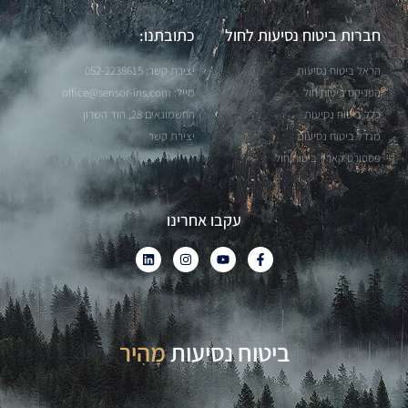
חברות ביטוח נסיעות לחול
כתובתנו:
הראל ביטוח נסיעות
יצירת קשר: 052-2238615
הפניקס ביטוח חול
מייל:
office@sensor-ins.com
כלל ביטוח נסיעות
החשמונאים 28, הוד השרון
מגדל ביטוח נסיעות
יצירת קשר
פספורט קארד ביטוח חול
עקבו אחרינו
ביטוח נסיעות
פָּשׁוּט