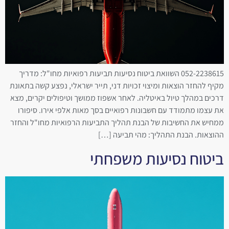
052-2238615 השוואת ביטוח נסיעות תביעות רפואיות מחו"ל: מדריך
מקיף להחזר הוצאות ומיצוי זכויות דני, תייר ישראלי, נפצע קשה בתאונת
דרכים במהלך טיול באיטליה. לאחר אשפוז ממושך וטיפולים יקרים, מצא
את עצמו מתמודד עם חשבונות רפואיים בסך מאות אלפי אירו. סיפורו
ממחיש את החשיבות של הבנת תהליך התביעות הרפואיות מחו"ל והחזר
ההוצאות. הבנת התהליך: מהי תביעה […]
ביטוח נסיעות משפחתי