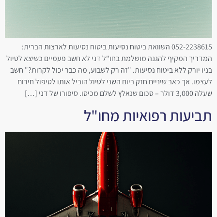
052-2238615 השוואת ביטוח נסיעות ביטוח נסיעות לארצות הברית:
המדריך המקיף להגנה מושלמת בחו"ל דני לא חשב פעמיים כשיצא לטיול
בניו יורק ללא ביטוח נסיעות. "זה רק לשבוע, מה כבר יכול לקרות?" חשב
לעצמו. אך כאב שיניים חזק ביום השני לטיול הוביל אותו לטיפול חירום
שעלה 3,000 דולר – סכום שנאלץ לשלם מכיסו. סיפורו של דני […]
תביעות רפואיות מחו"ל