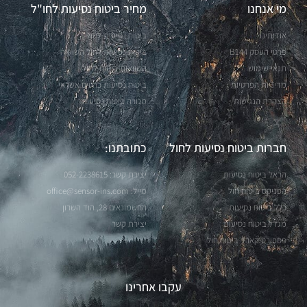
מי אנחנו
מחיר ביטוח נסיעות לחו"ל
אודותינו
ביטוח נסיעות לחול
פרטי העסק B144
ביטוח נסיעות לחול השוואה
תנאי שימוש
השוואות ביטוח לחול
מדיניות הפרטיות
ביטוח נסיעות כרטיס אשראי
הצהרת הנגישות
מנורה ביטוח נסיעות
חברות ביטוח נסיעות לחול
כתובתנו:
הראל ביטוח נסיעות
יצירת קשר: 052-2238615
הפניקס ביטוח חול
מייל: office@sensor-ins.com
כלל ביטוח נסיעות
החשמונאים 28, הוד השרון
מגדל ביטוח נסיעות
יצירת קשר
פספורט קארד ביטוח חול
עקבו אחרינו