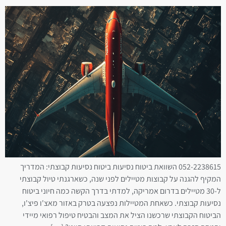
052-2238615 השוואת ביטוח נסיעות ביטוח נסיעות קבוצתי: המדריך
המקיף להגנה על קבוצות מטיילים לפני שנה, כשארגנתי טיול קבוצתי
ל-30 מטיילים בדרום אמריקה, למדתי בדרך הקשה כמה חיוני ביטוח
נסיעות קבוצתי. כשאחת המטיילות נפצעה בטרק באזור מאצ'ו פיצ'ו,
הביטוח הקבוצתי שרכשנו הציל את המצב והבטיח טיפול רפואי מיידי