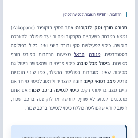
הרחבות ייחודיות חשובות לנסיעה לפולין
פורט חורף וסקי לזקופנה:
אתר הסקי בזקופנה (Zakopane)
מצא במרחק כשעתיים מקרקוב ומהווה יעד פופולרי להארכת
ופשה. כיסוי לפעילויות סקי ובורד חיוני ואינו כלול בפוליסה
סטנדרטית.
מנורה
ו
הראל
מציעות הרחבות ספורט חורף
צוינות.
ביטול מכל סיבה:
כיסוי פרימיום שמאפשר ביטול גם
סיבות שאינן מוגדרות בפוליסה הרגילה, כמו שינוי תוכניות
רטי.
מצב רפואי קיים:
חובה להצהיר ולדאוג לכיסוי מיוחד אם
יים מצב בריאותי רקע.
כיסוי לנסיעה ברכב שכור:
אם אתם
תכננים לנסוע לאושוויץ, לוורשה או לזקופנה ברכב שכור,
שוב לוודא שהפוליסה כוללת כיסוי לנסיעה ברכב שכור.