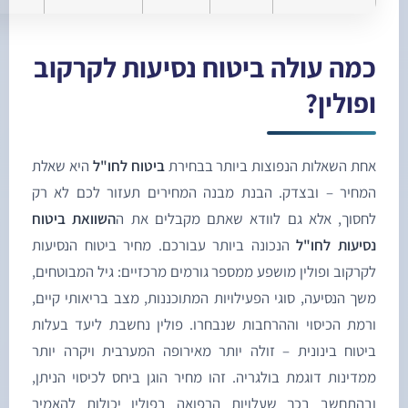
מה עולה ביטוח נסיעות לקרקוב
פולין?
חת השאלות הנפוצות ביותר בבחירת
ביטוח לחו"ל
היא שאלת
מחיר – ובצדק. הבנת מבנה המחירים תעזור לכם לא רק
חסוך, אלא גם לוודא שאתם מקבלים את ה
השוואת ביטוח
סיעות לחו"ל
הנכונה ביותר עבורכם. מחיר ביטוח הנסיעות
קרקוב ופולין מושפע ממספר גורמים מרכזיים: גיל המבוטחים,
שך הנסיעה, סוגי הפעילויות המתוכננות, מצב בריאותי קיים,
רמת הכיסוי וההרחבות שנבחרו. פולין נחשבת ליעד בעלות
יטוח בינונית – זולה יותר מאירופה המערבית ויקרה יותר
מדינות דוגמת בולגריה. זהו מחיר הוגן ביחס לכיסוי הניתן,
בהתחשב בכך שעלויות הרפואה בפולין יכולות להאמיר