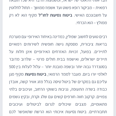
בריאותי הלאומי של ישראל, ומשמעות הדבר היא שכל הוצאה
פואית – מביקור רופא פשוט ועד אשפוז ממושך – תחול לחלוטין
ל חשבונכם האישי.
ביטוח נסיעות לחו"ל
מקיף הוא לא רק
מולץ – הוא הכרחי.
בים טועים לחשוב שפולין, כמדינה באיחוד האירופי עם מערכת
ריאות ציבורית, מספקת גישה חופשית לשירותים רפואיים
תיירים. בפועל, זכויות האזרחים האירופיים אינן חלות על
יירים ישראלים, ואישפוז בבית חולים פרטי – שלרוב מדובר
בסטנדרד גבוה יותר ובשפה מובנת יותר – עלול לעלות בין 500
אלפי יורו ביום. מעבר לממד הרפואי,
ביטוח נסיעות
מקיף מגן
ליכם גם במקרים של ביטול טיסה בגלל מזג אוויר קשה, אובדן
בודה בשדה התעופה, גניבות בשווקי הרחוב, ועיכובים בלתי
פויים. קרקוב חווה חורפים קשים עם שלג וקרח, ובקיץ גשמים
תאומיים, מצבים שיכולים לגרום לביטולים ועיכובים
חבורתיים. ביטוח נסיעות איכותי הוא הרשת שתאפשר לכם