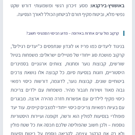
אושוויץ-בירקנאו:
מסע זיכרון רגשי ומשמעותי דורש שקט
פשי מלא, וביטוח מקיף תורם לביטחון הכולל לאורך הנסיעה.
קרקוב מול ערים אחרות באירופה – מדוע הכיסוי הספציפי חשוב?
ניגוד ליעדים כמו פריז או לונדון שנתפסים כ"יעדים רגילים",
רקוב מושכת סוג ייחודי של מטיילים ישראלים: משפחות בטיול
ורשים, קבוצות נוער ומחנות, צוותים ארגוניים בסמינרים
יסטוריים, וזוגות בנסיעת סיום. כל קבוצה אלו נושאת צרכים
יטוחיים שונים. קבוצות נוער, לדוגמה, דורשות כיסוי רפואי
בוה מאוד ושירות תגבור מהיר. משפחות עם ילדים צריכות
יסוי מקיף לילדים עם אפשרות חזרה מהירה ארצה. מבוגרים
ם בעיות רפואיות צריכים כיסוי ייחודי למצבים קיימים. עוד יעד
ופולרי בנסיעות לפולין הוא ורשה, זקופנה ועיירות היסטוריות
וספות – ולכן חשוב שהפוליסה שלכם תכסה את כל שטח פולין
לא רק את קרקוב עצמה. לקריאה נוספת על ביטוח נסיעות