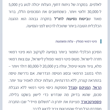
לאלפים. במקרה של ניתוח דחוף, העלות יכולה לנוע בין 5,000
ל-30,000 זלוטי ויותר. כשמחשבים את הסכומים הללו, ברור
אוד ש
ביטוח נסיעות לחו"ל
בתקרה גבוהה הוא ההגנה
כלכלית הטובה ביותר שתוכלו לרכוש לפני הנסיעה.
פינוי רפואי מפולין – עלות ומשמעות
סיכון הכלכלי החמור ביותר בנסיעה לקרקוב הוא פינוי רפואי
זרה לישראל. מטוס פינוי רפואי מפולין לישראל, עם צוות רפואי
מלא, ציוד ותנאי טיפול, עולה בין 20,000 ל-80,000 דולר ויותר –
לוי במצב הרפואי ובסוג הטיסה הנדרשת. אם נדרשת טיסה
התראה קצרה, ללא הדרגתיות, העלות יכולה לאמיר עוד יותר.
ראל
,
הפניקס
ו
מגדל
מספקות כיסוי פינוי רפואי ללא הגבלת
כום, שהוא בדיוק מה שנדרש כדי לישון בשקט בלילה.
ספורטכארד
מציינת את יתרון ה-"תשלום מיידי" שבו החברה
סדרת הכל מבלי שהמבוטח צריך לדאוג לדבר.