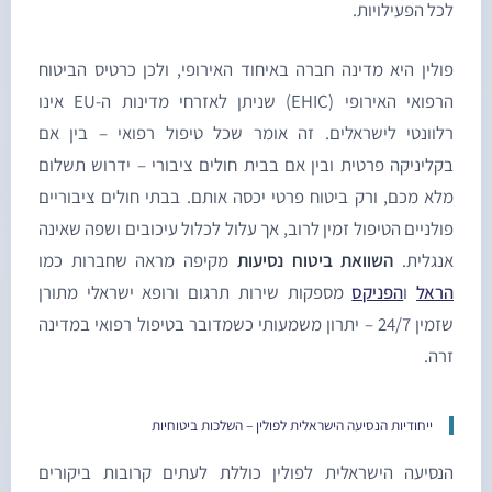
כל הפעילויות.
ולין היא מדינה חברה באיחוד האירופי, ולכן כרטיס הביטוח
הרפואי האירופי (EHIC) שניתן לאזרחי מדינות ה-EU אינו
לוונטי לישראלים. זה אומר שכל טיפול רפואי – בין אם
קליניקה פרטית ובין אם בבית חולים ציבורי – ידרוש תשלום
לא מכם, ורק ביטוח פרטי יכסה אותם. בבתי חולים ציבוריים
ולניים הטיפול זמין לרוב, אך עלול לכלול עיכובים ושפה שאינה
נגלית.
השוואת ביטוח נסיעות
מקיפה מראה שחברות כמו
ראל
ו
הפניקס
מספקות שירות תרגום ורופא ישראלי מתורן
שזמין 24/7 – יתרון משמעותי כשמדובר בטיפול רפואי במדינה
רה.
ייחודיות הנסיעה הישראלית לפולין – השלכות ביטוחיות
נסיעה הישראלית לפולין כוללת לעתים קרובות ביקורים