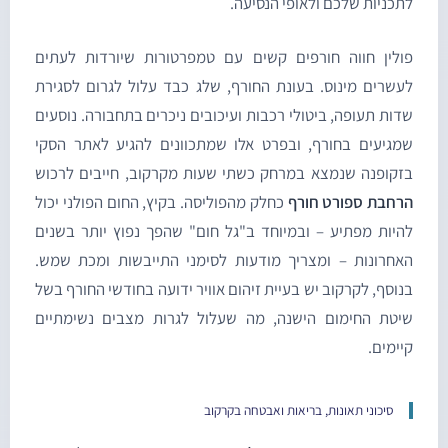
תכניות שלכם ולאופי הנסיעה.
ולין חווה חורפים קשים עם טמפרטורות שיורדות לעתים
עשרים מינוס. בעונת החורף, שלג כבד עלול לגרום לסגירת
דות תעופה, ביטולי רכבות ועיכובים ניכרים בתחבורה. נוסעים
מגיעים בחורף, ובפרט אלו שמתכוונים להגיע לאתר הסקי
זקופנה שנמצא במרחק כשתי שעות מקרקוב, חייבים לרכוש
רחבת ספורט חורף
כחלק מהפוליסה. בקיץ, החום הפולני יכול
היות מפתיע – ובמיוחד ב"גל חום" שהפך נפוץ יותר בשנים
אחרונות – ומצריך מודעות לסימני התייבשות ומכת שמש.
נוסף, לקרקוב יש בעיית זיהום אוויר ידועה בחודשי החורף בשל
יטת החימום הישנה, מה שעלול לגרות מצבים נשימתיים
יימים.
סיכוני תאונות, בריאות ואבטחה בקרקוב