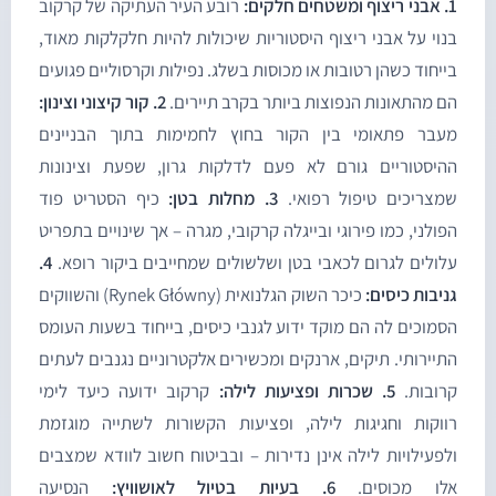
חים חלקים:
רובע העיר העתיקה של קרקוב
נוי על אבני ריצוף היסטוריות שיכולות להיות חלקלקות מאוד,
ייחוד כשהן רטובות או מכוסות בשלג. נפילות וקרסוליים פגועים
ם מהתאונות הנפוצות ביותר בקרב תיירים.
2. קור קיצוני וצינון:
עבר פתאומי בין הקור בחוץ לחמימות בתוך הבניינים
היסטוריים גורם לא פעם לדלקות גרון, שפעת וצינונות
מצריכים טיפול רפואי.
3. מחלות בטן:
כיף הסטריט פוד
פולני, כמו פירוגי ובייגלה קרקובי, מגרה – אך שינויים בתפריט
לולים לגרום לכאבי בטן ושלשולים שמחייבים ביקור רופא.
4.
ניבות כיסים:
כיכר השוק הגלנואית (Rynek Główny) והשווקים
סמוכים לה הם מוקד ידוע לגנבי כיסים, בייחוד בשעות העומס
תיירותי. תיקים, ארנקים ומכשירים אלקטרוניים נגנבים לעתים
רובות.
5. שכרות ופציעות לילה:
קרקוב ידועה כיעד לימי
ווקות וחגיגות לילה, ופציעות הקשורות לשתייה מוגזמת
לפעילויות לילה אינן נדירות – ובביטוח חשוב לוודא שמצבים
לו מכוסים.
6. בעיות בטיול לאושוויץ:
הנסיעה