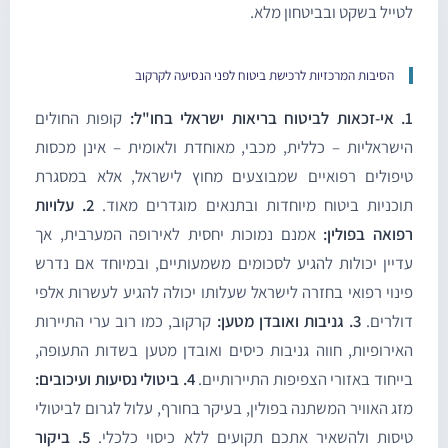
טייל בשקט ובביטחון מלא.
הסיבות המרכזיות לרכישת ביטוח לפני הנסיעה לקרקוב
 ישראלי בחו"ל:
קופות החולים
ישראליות – כללית, מכבי, מאוחדת ולאומית – אינן מכסות
יפולים רפואיים שמבוצעים מחוץ לישראל, אלא במסגרת
וכניות ביטוח מיוחדות ובתנאים מוגדרים מאוד.
2. עלויות
פואה בפולין:
אמנם נמוכות יחסית לאירופה המערבית, אך
דיין יכולות להגיע לסכומים משמעותיים, ובמיוחד אם נדרש
ינוי רפואי בחזרה לישראל שעלותו יכולה להגיע לעשרות אלפי
ולרים.
3. גניבות ואובדן מטען:
קרקוב, כמו רוב ערי התיירות
אירופיות, חווה גניבות כיסים ואובדן מטען בשדות התעופה,
ייחוד באזורי הצפיפות התיירותיים.
4. ביטולי נסיעות ועיכובים:
זג האוויר המשתנה בפולין, בעיקר בחורף, עלול לגרום לביטולי
יסות ולהשאיר אתכם תקועים ללא כיסוי כלכלי.
5. ביקור