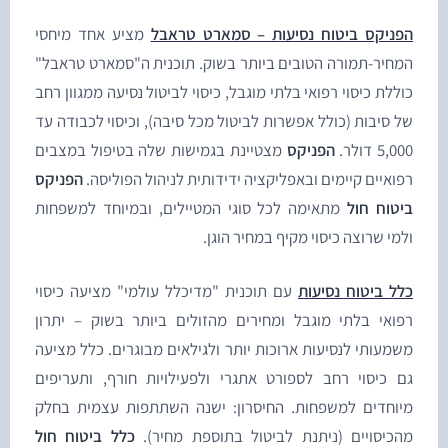
פניקס ביטוח נסיעות – סמארט טראבל
מציע אחד מיחסי
מחיר-תמורה הטובים ביותר בשוק. תוכנית ה"סמארט טראבל"
וללת כיסוי רפואי בלתי מוגבל, כיסוי לביטול נסיעה ממגוון רחב
ל סיבות (כולל אפשרות לביטול מכל סיבה), וכיסוי לכבודה עד
5,0 דולר.
הפניקס
מצטיינת בגמישות שלה בטיפול במצבים
פואיים קיימים ובאפליקציה ידידותית לניהול הפוליסה.
הפניקס
יטוח חול
מתאימה לכל סוגי המטיילים, ובמיוחד למשפחות
למי שרוצה כיסוי מקיף במחיר הוגן.
לל ביטוח נסיעות
עם תוכנית "מדיכלל עולמי" מציעה כיסוי
פואי בלתי מוגבל ומחירים מהזולים ביותר בשוק – יתרון
שמעותי לנסיעות ארוכות יותר ולגילאים מבוגרים. כלל מציעה
ם כיסוי רחב לספורט אתגרי ולפעילויות חורף, ותעריפים
יוחדים למשפחות. החיסרון: ישנה השתתפות עצמית בחלק
הכיסויים (ניתנת לביטול בתוספת מחיר).
כלל ביטוח חול