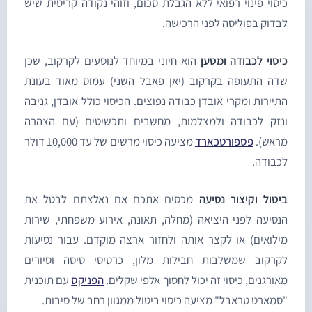
יסוי פינוי רפואי ללא הגבלת סכום, וזוהי נקודה קריטית שיש
בדוק בפוליסה לפני הרכישה.
יסוי לכבודה ומטען
הוא חיוני במיוחד לנוסעים לקרקוב, שכן
דה התעופה בקרקוב (יאן פאבל השני) עמוס מאוד בעונת
תיירות ומקרי אובדן כבודה נפוצים. הכיסוי כולל אובדן, גניבה
נזק לכבודה ולמצלמות, מחשבים ותכשיטים (עם הצהרה
ראש).
פספורטכארד
מציעה כיסוי מרשים של עד 10,000 דולר
כבודה.
יטול וקיצור נסיעה
מכסים אתכם אם נאלצתם לבטל את
נסיעה לפני היציאה (מחלה, תאונה, אירוע משפחתי, שירות
ילואים) או לקצר אותה ולחזור ארצה מוקדם. עבור נסיעות
קרקוב שמשלבות חבילות מלון, כרטיסי טיסה וסיורים
אורגנים, כיסוי זה יכול לחסוך אלפי שקלים.
הפניקס
עם תוכנית
סמארט טראבל" מציעה כיסוי ביטול ממגוון רחב של סיבות.