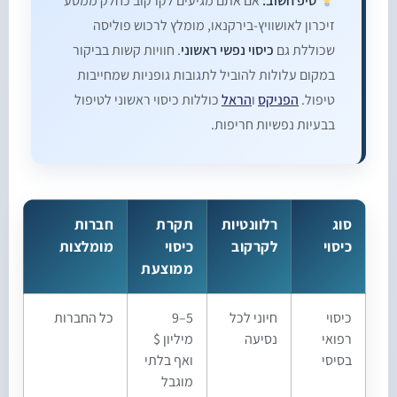
טיפ חשוב:
אם אתם מגיעים לקרקוב כחלק ממסע
זיכרון לאושוויץ-בירקנאו, מומלץ לרכוש פוליסה
שכוללת גם
כיסוי נפשי ראשוני
. חוויות קשות בביקור
במקום עלולות להוביל לתגובות גופניות שמחייבות
טיפול.
הפניקס
ו
הראל
כוללות כיסוי ראשוני לטיפול
בבעיות נפשיות חריפות.
סוג
רלוונטיות
תקרת
חברות
כיסוי
לקרקוב
כיסוי
מומלצות
ממוצעת
כיסוי
חיוני לכל
5–9
כל החברות
רפואי
נסיעה
מיליון $
בסיסי
ואף בלתי
מוגבל