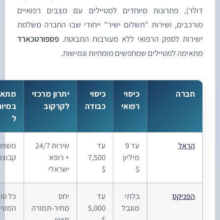
ולר), פתרונות מיוחדים למטיילים עם מצבים רפואיים
ורכבים, ושירות "תשלום ישיר" ייחודי שבו החברה משלמת
שירות לספק הרפואי ללא מעורבות המבוטח.
פספורטכארד
תאימה למטיילים שמחפשים מומחיות וגמישות.
חברה
כיסוי
כיסוי
יתרון מרכזי
מתאים
רפואי
כבודה
לקרקוב
במיוחד
ל
הראל
עד 9
עד
שירות 24/7
משפחות,
מיליון
7,500
+ רופא
קבוצות
$
$
ישראלי
הפניקס
בלתי
עד
יחס
כל סוגי
מוגבל
5,000
מחיר-תמורה
המטיילים
$
מצוין