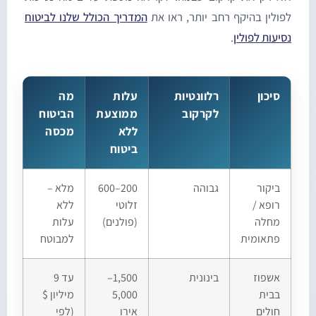
פולין בהיקף רחב יותר, ראו את
המדריך הכולל שלנו לביטוח
סיעות לפולין
.
סיכון
רלוונטיות
עלות
מה
לקרקוב
ממוצעת
הביטוח
ללא
מכסה
ביטוח
ביקור
גבוהה
200–600
מלא –
רופא /
זלוטי
ללא
מחלה
(פולנים)
עלות
פתאומית
למבוטח
אשפוז
בינונית
1,500–
עד 9
בבית
5,000
מיליון $
חולים
אירו
(לפי