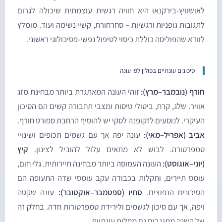
אושוויץ-בירקנאו היא חוויה רגשית עוצמתית שיכולה לגרום
תגובות גופניות ורגשיות – סחרחורת, קשיי נשימה ועוד. מומלץ
וודא שהפוליסה כוללת כיסוי לטיפול נפשי-פסיכולוגי ראשוני.
סיכונים עונתיים בפולין לפי עונה
ורף (נובמבר–מרץ):
זוהי העונה המאתגרת ביותר מבחינת מזג
וויר. שלג, קרח, ביטולי טיסות ומצבי תחבורה קשים הם הסיכון
עיקרי. לנוסעים לזקופנה לסקי יש להוסיף הרחבת ספורט חורף.
ביב (אפריל–מאי):
עונה יפה אך עם גשמים תכופים ושינויי
מפרטורה. לבוש לא מתאים עלול להוביל לצינון.
קיץ
יוני–אוגוסט):
העונה העמוסה ביותר מבחינה תיירותית. גלי חום,
ומס תיירים, ותקלות בכבודה עקב עומסי שדה התעופה הם
סיכונים הנפוצים.
סתיו (ספטמבר–אוקטובר):
עונה שקטה
יפה, אך עם סיכון לגשמים ולירידת טמפרטורות חדה. בחלק זה
ל השנה מתגנבים גם מחלות עונתיות.