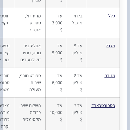
כלל
בלתי
עד
מחיר זול,
חוסכי
מוגבל
3,000
ספורט
תקציב
$
אתגרי
מגדל
עד 5
עד
אפליקציה
נסיעות
מיליון
5,000
נוחה, מחיר
קצרות,
$
$
זול לצעירים
צעירים
מנורה
עד 8
עד
ספורט חורף,
חובבי
מיליון
6,000
שירות
ספורט,
$
$
מעולה
משפחות
פספורטכארד
עד 7
עד
תשלום ישיר,
מצבים
מיליון
10,000
כבודה
מורכבים,
$
$
מקסימלית
כבודה
יקרה