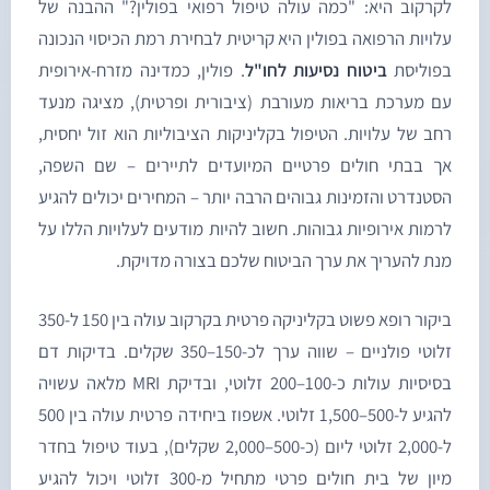
קרקוב היא: "כמה עולה טיפול רפואי בפולין?" ההבנה של
לויות הרפואה בפולין היא קריטית לבחירת רמת הכיסוי הנכונה
פוליסת
ביטוח נסיעות לחו"ל
. פולין, כמדינה מזרח-אירופית
ם מערכת בריאות מעורבת (ציבורית ופרטית), מציגה מנעד
חב של עלויות. הטיפול בקליניקות הציבוליות הוא זול יחסית,
ך בבתי חולים פרטיים המיועדים לתיירים – שם השפה,
סטנדרט והזמינות גבוהים הרבה יותר – המחירים יכולים להגיע
רמות אירופיות גבוהות. חשוב להיות מודעים לעלויות הללו על
נת להעריך את ערך הביטוח שלכם בצורה מדויקת.
ביקור רופא פשוט בקליניקה פרטית בקרקוב עולה בין 150 ל-350
זלוטי פולניים – שווה ערך לכ-150–350 שקלים. בדיקות דם
בסיסיות עולות כ-100–200 זלוטי, ובדיקת MRI מלאה עשויה
להגיע ל-500–1,500 זלוטי. אשפוז ביחידה פרטית עולה בין 500
ל-2,000 זלוטי ליום (כ-500–2,000 שקלים), בעוד טיפול בחדר
מיון של בית חולים פרטי מתחיל מ-300 זלוטי ויכול להגיע