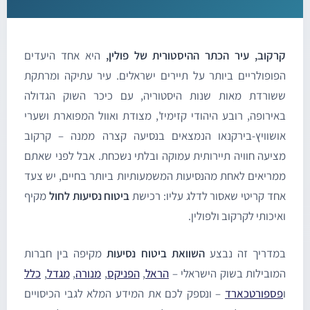
רקוב, עיר הכתר ההיסטורית של פולין,
היא אחד היעדים
פופולריים ביותר על תיירים ישראלים. עיר עתיקה ומרתקת
שורדת מאות שנות היסטוריה, עם כיכר השוק הגדולה
אירופה, רובע היהודי קזימיז', מצודת ואוול המפוארת ושערי
ושוויץ-בירקנאו הנמצאים בנסיעה קצרה ממנה – קרקוב
ציעה חוויה תיירותית עמוקה ובלתי נשכחת. אבל לפני שאתם
מריאים לאחת מהנסיעות המשמעותיות ביותר בחיים, יש צעד
חד קריטי שאסור לדלג עליו: רכישת
ביטוח נסיעות לחול
מקיף
איכותי לקרקוב ולפולין.
מדריך זה נבצע
השוואת ביטוח נסיעות
מקיפה בין חברות
מובילות בשוק הישראלי –
הראל
,
הפניקס
,
מנורה
,
מגדל
,
כלל
ספורטכארד
– ונספק לכם את המידע המלא לגבי הכיסויים