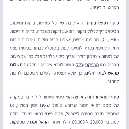
קריטיים ביניהן.
יסוי רפואי בסיסי
הוא ליבה של כל פוליסת ביטוח נסיעות.
כיסוי צריך לכלול ביקורי רופא, בדיקות מעבדה, בדיקות דימות
(CT, MRI), תרופות מרשם, אשפוז בבית חולים, ניתוחים חירום
יחידה לטיפול נמרץ. לנסיעה לפולין, מומלץ לבחור בכיסוי רפואי
של לפחות 5 מיליון דולר, ועדיף כיסוי בלתי מוגבל כפי שמציעות
ברות כמו
הפניקס
ו
כלל
. חשוב לוודא שהכיסוי כולל גם
תשלום
ראש לבתי חולים
, כך שלא תצטרכו לשלם מכיסכם ולחכות
החזר.
ינוי רפואי והחזרה ארצה
הוא כיסוי שאסור לזלזל בו. במקרה
ל מצב רפואי חמור שדורש טיפול שאינו זמין בפולין, או
מחייב חזרה מהירה לישראל, עלות פינוי רפואי מיוחד יכולה
 בין 20,000 ל-80,000 דולר ויותר.
הראל
ו
מגדל
מספקות