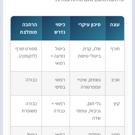
עונה
סיכון עיקרי
כיסוי
הרחבה
נדרש
מומלצת
חורף
שלג, קרח,
ביטול
ספורט חורף
ביטולי טיסות
נסיעה +
(לזקופנה)
רפואי
אביב
גשמים, שינויי
רפואי
כבודה
טמפרטורה
בסיסי
קיץ
גלי חום,
רפואי +
כבודה
גניבות, עומסי
כבודה
משופרת
שדה
סתיו
מחלות
רפואי
ביטול