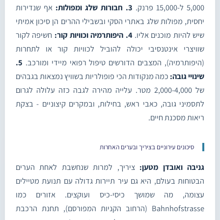
5,000 ל-15,000 פרנק.
3. חבורות שלג ומפולות:
אף שנדירות
יחסית, מפולות שלג באתרי הסקי ובשבילי ההרים הן סיכון אמיתי
שיש להיות מוכנים אליו.
4. היפותרמיה וכוויות קור:
חשיפה לקור
שוויצרי אינטנסיבי יכולה להוביל לכוויות קור או לתחרות
(היפותרמיה), המצבים הדורשים טיפול רפואי מיידי ומורכב.
5.
שינויי גובה:
כמה מנקודות הכי פופולריות בשוויץ נמצאות בגבהים
של 2,000-4,000 מטר. עלייה מהירה לגבה כזה עלולה לגרום
לתסמיני גובה, כאבי ראש, בחילות, ובמקרים קיצוניים - בצקת
ריאות מסכנת חיים.
סיכונים עירוניים בציריך ובערים האחרות
גניבה ואובדן מטען:
ציריך, למרות שנחשבת לאחת הערים
הבטוחות בעולם, היא גם עיר תיירות גדולה עם תנועת מטיילים
עצומה, מה שמושך כיסי-כיס ועוקצים. אזורים כמו
Bahnhofstrasse (הרחוב הקניות המפורסם), תחנת הרכבת