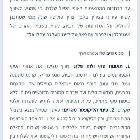
עם הרחבות המתאימות לאופי הטיול שלכם. מי שמגיע לשוויץ
לסיור עירוני בציריך בלבד צריך פוליסה שונה ממי שמתכנן
להחליק על המדרונות של ורביה, לטייל בשבילי ההרים של
אינטרלקן או לפרוח עם פאראגליידינג מעל גריינדלוואלד.
סיכוני הרים, שלג וספורט חורף
1. תאונות סקי ולוח שלג:
שוויץ מציעה את אתרי הסקי
המפורסמים בעולם - זרמט, ורביה, סנט מוריץ, קרנס מונטנה
ועוד. מדי עונת חורף מאות ישראלים מטיילים שם ומקצתם
נפצעים, מנקעים קלים ועד שברים חמורים הדורשים ניתוח. ללא
ביטוח סקי מתאים, עלות הטיפול יכולה להגיע לעשרות אלפי
שקלים.
2. פינוי הליקופטר מהרים:
כאשר מטייל נפצע בשביל
הרים מרוחק, ורק הליקופטר יכול להגיע אליו - זה אחד האירועים
הקולינריים הקשים ביותר כלכלית. ב-REGA (שירות ההצלה
האווירי השוויצרי) יש מחירון ברור: פינוי הליקופטר יכול לעלות בין