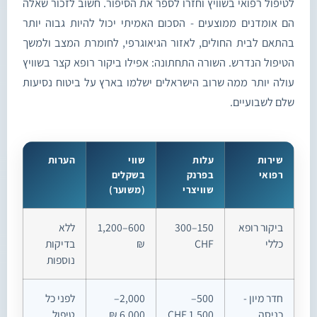
לטיפול רפואי בשוויץ וחזרו לספר את הסיפור. חשוב לזכור שאלה
הם אומדנים ממוצעים - הסכום האמיתי יכול להיות גבוה יותר
בהתאם לבית החולים, לאזור הגיאוגרפי, לחומרת המצב ולמשך
הטיפול הנדרש. השורה התחתונה: אפילו ביקור רופא קצר בשוויץ
עולה יותר ממה שרוב הישראלים ישלמו בארץ על ביטוח נסיעות
שלם לשבועיים.
שירות
עלות
שווי
הערות
רפואי
בפרנק
בשקלים
שוויצרי
(משוער)
ביקור רופא
150–300
600–1,200
ללא
כללי
CHF
₪
בדיקות
נוספות
חדר מיון -
500–
2,000–
לפני כל
כניסה
1,500 CHF
6,000 ₪
טיפול