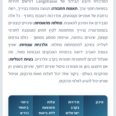
המרכזית ורובע הבידור של Langstrasse דורשים זהירות
בנשיאת חפצי ערך.
תאונות תחבורה:
תנועה צפופה בציריך, רשת
נרחבת של אופניים וקטנועים, ומדרכות רטובות בחורף - כל אלה
מגבירים את הסיכון לתאונות.
מחלות פתאומיות:
שינויים קיצוניים
בטמפרטורה (ציריך מתחממת לקיץ חמים ומצטננת לחורפי
קשים), שינויים בתזונה, ועייפות ממסע ממושך - כולם גורמים
לעלייה בסיכון להתפתחות מחלות.
אלרגיות עונתיות:
שוויץ
בעונת האביב ידועה בכמויות האבקנים הגבוהות מאוד, מה
שעלול לגרום להחמרות חמורות בקרב אלרגיים.
בעיות דנטליות:
אם תיפגעו בשן או תצטרכו טיפול שיניים דחוף, שיניים בשוויץ הן
מהיקרות בעולם - ביקור אחד יכול לעלות מאות פרנקים, וטיפול
שורש יכול להגיע לאלפי פרנקים.
סיכון
תדירות
עלות
כיסוי
בקרב
ממוצעת
ביטוחי
ישראלים
ללא ביטוח
נדרש