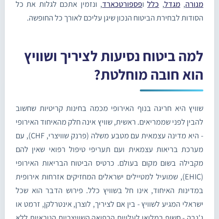
מנורה
,
מגדל
,
כלל
ו
פספורטכארד
, ונזמין אתכם לגלות את כל
הסודות לבחירת הביטוח הנכון שיגן עליכם לאורך כל החופשה.
למה ביטוח נסיעות לציריך ושוויץ
הוא חובה מוחלטת?
שוויץ היא חריגה בנוף האירופי מכמה בחינות קריטיות שחשוב
להבין לפני שממריאים. ראשית, שוויץ אינה חלק מהאיחוד האירופי
- היא מדינה עצמאית עם מטבע משלה (פרנק שוויצרי, CHF), עם
מערכת בריאות עצמאית ועם תעריפי טיפול רפואי שאין להם
מקבילה בשום מקום בעולם. כרטיס הביטוח הבריאות האירופי
(EHIC), שמועיל למטיילים ישראלים המחזיקים אזרחות אירופית
במדינות האיחוד, אינו חל בשוויץ כלל. פירוש הדבר הוא שכל
ישראלי המגיע לשוויץ - בין אם לציריך, לוצרן, אינטרלקן, זרמט או
ג'נבה - חשוף במלואו לעלויות הרפואה השוויצריות הנוראיות ללא