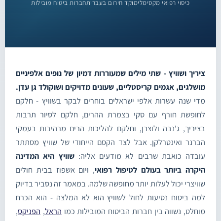
כיסוי רפואי מקסימלי
מוקד חירום בעברית
חברות ביטוח מובילות
ציריך ושוויץ - שתי מילים שמעוררות דמיון של נופים אלפיניים
מושלגים, אגמים קריסטליים, שעונים מדויקים ושוקולד גן עדן.
מדי שנה עשרות אלפי ישראלים בוחרים לבקר בשוויץ - חלקם
לחופשת חורף עם סקי בצמרת ההרים, חלקם לסיור תרבות
בציריך, ג'נבה ולוצרן, וחלקם להליכות הרים מרהיבות בעמקי
הברנר ואינטרלקן. אבל לצד הקסם הייחודי של שוויץ מסתתר
עובדה כואבת שרבים לא מודעים אליה:
שוויץ היא המדינה
היקרה ביותר בעולם לטיפול רפואי
, ויום אשפוז בבית חולים
שוויצרי יכול לעלות יותר מחופשה שלמה. במאמר זה נסביר בדיוק
למה ביטוח נסיעות לחול לשוויץ הוא לא המלצה - הוא הכרח
מוחלט, נשווה בין חברות הביטוח המובילות כמו
הראל
,
הפניקס
,