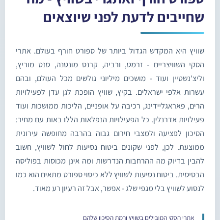
שחייבים לדעת לפני שיוצאים
שוויץ היא המקדש הגדול ביותר של ספורט חורף בעולם. אתרי
הסקי השוויצריים - זרמט, ורביה, קרנס מונטנה, סנט מוריץ,
וליצ'נשטיין ועוד - מושכים מיליוני גולשים מכל העולם, ובהם
עשרות אלפי ישראלים. בקיץ, שוויץ הופכת לגן עדן לפעילויות
הרים, פאראגליידינג, רכיבה על אופניים, הליכות ממושכות ועוד
פעילויות אדרנלין. כל הפעילויות הנפלאות הללו באות עם מחיר:
הסיכון לפציעה ולמצבי חירום גבוה בהרבה מחופשה עירונית
ממוצעת. לכן, לפני שקונים ביטוח נסיעות לחול לשוויץ, חשוב
להבין בדיוק מה ההרחבות הנדרשות ומה אינן מכוסות בפוליסה
הבסיסית. ביטוח נסיעות לשוויץ ללא כיסוי ספורט מתאים הוא כמו
לנסוע לשוויץ בלי מגפי שלג - אפשר, אבל זה רעיון רע מאוד.
אתרי הסקי המובילים בשוויץ ורמת הסיכון שלהם