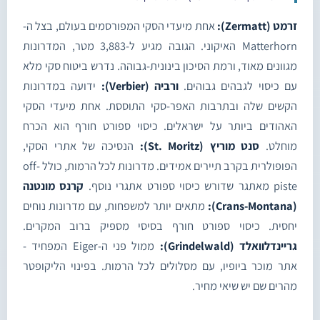
זרמט (Zermatt):
אחת מיעדי הסקי המפורסמים בעולם, בצל ה-
Matterhorn האיקוני. הגובה מגיע ל-3,883 מטר, המדרונות
מגוונים מאוד, ורמת הסיכון בינונית-גבוהה. נדרש ביטוח סקי מלא
עם כיסוי לגבהים גבוהים.
ורביה (Verbier):
ידועה במדרונות
הקשים שלה ובתרבות האפר-סקי התוססת. אחת מיעדי הסקי
האהודים ביותר על ישראלים. כיסוי ספורט חורף הוא הכרח
מוחלט.
סנט מוריץ (St. Moritz):
הנסיכה של אתרי הסקי,
הפופולרית בקרב תיירים אמידים. מדרונות לכל הרמות, כולל off-
piste מאתגר שדורש כיסוי ספורט אתגרי נוסף.
קרנס מונטנה
(Crans-Montana):
מתאים יותר למשפחות, עם מדרונות נוחים
יחסית. כיסוי ספורט חורף בסיסי מספיק ברוב המקרים.
גריינדלוואלד (Grindelwald):
ממול פני ה-Eiger המפחיד -
אתר מוכר ביופיו, עם מסלולים לכל הרמות. בפינוי הליקופטר
מהרים שם יש שיאי מחיר.