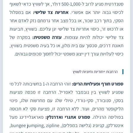
סטנדרטית מגיע לרוב ל-500-1,000 דולר, אך לשוויץ כדאי לשאוף
לכיסוי גבוה יותר אם אפשרי.
אחריות צד שלישי:
אם במסלול
הסקי, בתוך רכב שכור, או בכל מצב אחר גרמתם נזק לאדם אחר
או לרכוש זר, כיסוי אחריות צד שלישי יגן עליכם. בשוויץ, תביעות
צד שלישי יכולות להיות עצומות.
עזרה משפטית:
במקרה של
תאונת דרכים, סכסוך עם בית מלון, או כל בעיה משפטית בשוויץ,
כיסוי לעלויות עורך דין ייצוג משפטי יכול לחסוך סכומים גבוהים.
הרחבות ייחודיות וחיוניות לשוויץ
ספורט חורף ופעילויות הרים:
זוהי הרחבה ה-1 בחשיבותה לכל מי
שמגיע לשוויץ בין נובמבר לאפריל. הרחבה זו מכסה פציעות
בסקי, סנובורד, סקי-נורדי, טיולי שלג עם מחרשות שלג, פינוי
הליקופטר מהרים, ועוד. ללא הרחבה זו, פציעת סקי לא תכוסה
בפוליסה הרגילה.
ספורט אתגרי ואדרנלין:
פאראגליידינג מעל
אינטרלקן, קניוניג (גלישה במפלים), bungee jumping, zipline,