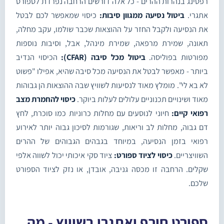
רפטינג בנהרות ההרים - כל אלה דורשים הרחבה נפרדת לספורט
אתגרי.
ביטול נסיעה ממגוון סיבות:
כיסוי שמאפשר לכם לבטל
את הנסיעה ולקבל החזר על ההוצאות שכבר שולמו, עקב מחלה,
תאונה, שמירת מרפאה, שמירת מינהל, אבל, וסיבות נוספות
מפורטות בפוליסה.
ביטול מכל סיבה (CFAR):
הכיסוי הנדיב
ביותר - מאפשר לבטל את הנסיעה מכל סיבה שהיא, אפילו "פשוט
לא בא לי". מומלץ מאוד לנסיעות לשוויץ שבה ההוצאות הן גבוהות
מאוד ושינויים תכנוניים עלולים לעלות ביוקר.
כיסוי להחמרת מצב
רפואי קיים:
חיוני לנוסעים עם מחלות כרוניות כמו סוכרת, לחץ
דם גבוה, מחלות לב וריאות, שגורמות לסיכון גבוה יותר לאירוע
רפואי בזמן הנסיעה, במיוחד בגבהים הגבוהים של ההרים
השוויצריים.
כיסוי לציוד ספורט:
ציוד סקי איכותי יכול לשווה אלפי
שקלים. הרחבה זו מכסה גניבה, אובדן, או נזק לציוד הספורט
שלכם.
ספורט חורף ואתגרי בשוויץ - מה