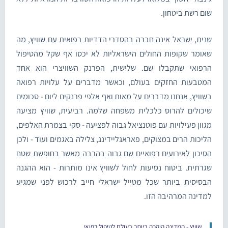
שום רשת ביטחון.
שנית, ישראל אינה חברה בהסדרי הדדיות רפואית עם שוויץ, מה
שאומר שקופות החולים הישראליות לא יכסו אף שקל מהטיפול
הרפואי שתקבלו שם. שלישית, הפרנק השוויצרי הוא אחד
המטבעות החזקים בעולם, וכאשר מדברים על עלויות רפואה
בשוויץ, אנחנו מדברים על מאות ואף אלפי פרנקים ליום - סכומים
שיכולים להרוס כלכלית משפחה שלמה. רביעית, שוויץ מציעה
מגוון פעילויות עם פוטנציאל גבוה לפציעה - סקי בצמרת האלפים,
הליכות הרים במצוקים, פאראגליידינג, צלילה באגמים ועוד - ולכן
הסיכון לאירועים רפואיים שם גבוה בהרבה מאשר בחופשת שטח
שגרתית. ביטוח נסיעות לחול לשוויץ אינו מותרות - הוא ההגנה
הבסיסית ביותר שכל מטייל ישראלי חייב לרכוש לפני שמגיע
למדינה המרהיבה הזו.
שוויץ - המדינה היקרה ביותר בעולם לטיפול רפואי