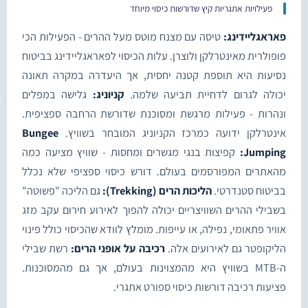
פעילויות אתגריות קיץ שדורשות כיסוי מיוחד
פאראגליידינג:
טיסה עם מצנח מוטס מעל ההרים - הפעילות הכי
פופולרית מאינטרלקן ולוצרן. עלות הכיסוי לפאראגליידינג בביטוח
נסיעות היא תוספת קטנה יחסית, אך היעדרה במקרה תאונה
יכולה לגרום לדחיית תביעה שלמה.
קניוניג:
גלישה במפלים
ונהרות - פעילות מרגשת ומסוכנת שדורשת הרחבה ספציפית.
אינטרלקן ידועה כמרכז הקניוניג המובחר בשוויץ.
Bungee
Jumping:
קפיצות בנגי מגשרים ומחסות - שוויץ מציעה כמה
מהאתרים המפורסמים בעולם. דורש כיסוי ספציפי שלא נכלל
בביטוח סטנדרטי.
הליכות הרים (Trekking):
גם הליכה "פשוטה"
בשבילי ההרים השוויצריים יכולה להפוך לאירוע חירום עקב מזג
אוויר פתאומי, נפילה, או עייפות. מומלץ לוודא שהכיסוי כולל פינוי
הליקופטר גם לאירועים אלה.
רכיבה על אופני הרים:
רשת שבילי
ה-MTB בשוויץ היא מהמצוינות בעולם, אך גם מהמסוכנות.
פציעות רכיבה דורשות כיסוי ספורט אתגרי.