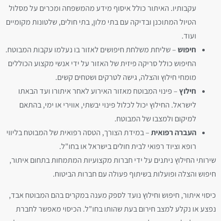
עקבותיו. האיתור כולל איסוף מידע מהמשפחה ומכרים על מסלול
הטיול המתוכנן ובדיקה עם בתי מלון, בתי חולים, שלטונות מקומיים
ועוד.
חיפוש
– שליחת משלחת חיפושים לאזור בו נעלמו עקבות המבוטח.
החיפוש כולל סריקה פיזית של האזור על ידי אנשי מקצוע הכוללים
מומחי חילוץ והצלה, גישה לטרקים ושטחים קשים.
חילוץ
– פינוי המבוטח מאזור האירוע לאחר איתורו ועד הבאתו
לישראל. החילוץ יכול לכלול פינוי יבשתי, אווירי או ימי, בהתאם
למיקום ולמצבו של המבוטח.
העברה רפואית
– במידת הצורך, הטסה רפואית של המבוטח בליווי
רופא וציוד רפואי לבית חולים בישראל או בחו"ל.
שירותי החילוץ ניתנים על ידי חברות מקצועיות המתמחות בתחום איתור,
חיפוש והצלה ופועלות בשיתוף פעולה עם חברות הביטוח.
כיסוי איתור, חיפוש וחילוץ נועד לספק מענה במקרים בהם המבוטח אבד,
נפצע או נקלע למצב חירום בעת שהותו בחו"ל. הכיסוי מאפשר לחברת