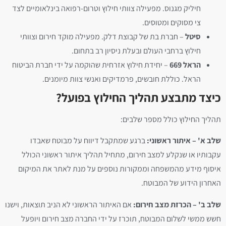
חיליק מגנוס. מפעילה צוותי חילוץ וטרום-רפואה בינלאומיים לצד
צי מסוקים ומטוסים.
סיטל
– חברת בת של קבוצת דלק. מפעילה מוקד חירום וצוותי
חילוץ ברחבי העולם ובעלת ניסיון רב בתחום.
הראל 669
– יחידת חילוץ אזרחית שהוקמה על ידי חברת הביטוח
הראל. כוללת חובשים, פרמדיקים ואנשי צוות מיומנים.
כיצד מתבצע תהליך החילוץ בפועל?
תהליך החילוץ כולל מספר שלבים:
שלב א' – איתור ראשוני:
ברגע שמתקבל דיווח על מבוטח שאבדו
עקבותיו או שנקלע למצב חירום, מתחיל תהליך איתור ראשוני הכולל
איסוף מידע מהמשפחה וממקורות נוספים על מנת לאתר את המיקום
האחרון הידוע של המבוטח.
שלב ב' – הכרזת מצב חירום:
אם האיתור הראשוני לא הניב תוצאות, וישנו
חשש ממשי לשלום המבוטח, תוכרז על ידי החברה מצב חירום ויופעל