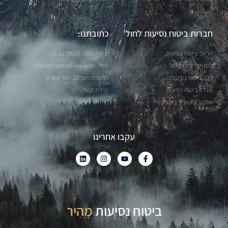
חברות ביטוח נסיעות לחול
כתובתנו:
הראל ביטוח נסיעות
יצירת קשר: 052-2238615
הפניקס ביטוח חול
מייל:
office@sensor-ins.com
כלל ביטוח נסיעות
החשמונאים 28, הוד השרון
מגדל ביטוח נסיעות
יצירת קשר
פספורט קארד ביטוח חול
עקבו אחרינו
ביטוח נסיעות
פָּשׁוּט