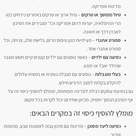
מדינות אפריקה.
טיול ממושך או טרקים
– טיול ארוך או טרקים באזורים נידחים כמו
הרי ההימלאיה, יערות דרום אמריקה וכד' מגבירים את הסיכון
לאבדן דרך או תאונה.
ספורט אתגרי
– פעילויות כגון טיפוס הרים, גלישת שלג, צניחה, וכל
ספורט אתגרי אחר.
נסיעה עם ילדים
– כאשר נוסעים עם ילדים קטנים קיים חשש מוגבר
שהילד יאבד או יפצע.
בעלי מוגבלות
– נוסעים עם מגבלה גופנית או נפשית עלולים
להיקלע בקלות למצב הדורש חילוץ.
גם בנסיעת עסקים רגילה למדינה מפותחת, מומלץ להוסיף כיסוי זה על
אף הסיכון הנמוך יחסית, מכיוון שחירום יכול לקרות בכל מקום.
מומלץ להוסיף כיסוי זה במקרים הבאים:
נסיעה ליעד מסוכן
– מדינות עם סיכון גבוה לאסונות טבע, מהומות
וטרור.