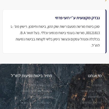
נבדק מקצועית ע״י רועי פרחי
סוכן ביטוח מורשה מטעם רשות שוק ההון, ביטוח וחיסכון. רישיון מס׳ L-
00121813, מורשה בענפי ביטוח פנסיוני וכללי. בעל תואר B.A.
בכלכלה ומנהל עסקים וכעשור ניסיון בליווי לקוחות בביטוח נסיעות
לחו״ל.
מי אנחנו
מחיר ביטוח נסיעות לחו"ל
אודותינו
ביטוח נסיעות לחול
פרטי העסק B144
ביטוח נסיעות לחול השוואה
תנאי שימוש
השוואות ביטוח לחול
מדיניות הפרטיות
ביטוח נסיעות כרטיס אשראי
הצהרת הנגישות
מנורה ביטוח נסיעות