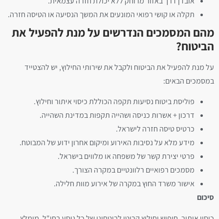
אובדן דרך באזור מרוחק ללא יכולת חזרה עצמאית.
תקלה או קושי רפואי המונעים את המשך הנסיעה או הטיסה חזרה.
מהם המסמכים הנדרשים על מנת להפעיל את
הביטוח?
על מנת להפעיל את הביטוח ולקבל את שירותי החילוץ, יש להצטייד
במסמכים הבאים:
פוליסת ביטוח נסיעות תקפה הכוללת כיסוי איתור וחילוץ.
דרכון + אשרות כניסה ושהייה תקפות במדינת השהייה.
כרטיס טיסה חזרה לישראל.
מידע מלא על נסיבות האירוע ומיקום אחרון ידוע של המבוטח.
פרטי יצירת קשר של משפחה או מלווים בישראל.
מסמכים רפואיים רלוונטיים במקרה הצורך.
אישור משרד החוץ במקרה של אירוע מוות חלילה.
סיכום
כיסוי איתור, חיפוש וחילוץ קריטי לביטחונו של כל נוסע בחו"ל. מומלץ