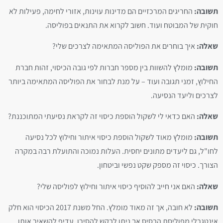
תשובה:
החריגים המרכזיים הם מדינות עוינות, אזורי לחימה, פעילות לא
חוקית של המבוטח ועוד. חשוב לקרוא את התנאים בפוליסה.
שאלה:
איך בוחרים את הפוליסה המתאימה לצרכים שלי?
תשובה:
מומלץ להשוות בין מספר חברות לפי גובה הכיסוי, זהות חברת
החילוץ, זמני תגובה ועוד – על מנת לבחור את הפוליסה המתאימה ביותר
לצרכים וליעד הנסיעה.
שאלה:
האם כדאי לי לשקול הוספת כיסוי זה לקראת נסיעתי המתוכננת?
תשובה:
מומלץ מאוד לשקול הוספת כיסוי איתור וחילוץ לכל נסיעה
לחו"ל, גם ליעדים מתונים יחסית. העלות נמוכה והתועלת רבה במקרה
הצורך. כיסוי זה מספק שקט נפשי וביטחון.
שאלה:
האם אני חייב להוסיף כיסוי איתור וחילוץ לפוליסה שלי?
תשובה:
לא חובה, אך זה מאוד מומלץ. החל משנת 2017 הכיסוי הוא חלק
אינטגרלי מפוליסת הבסיס אך ניתן לבקש להסירו. עדיף להשאיר אותו